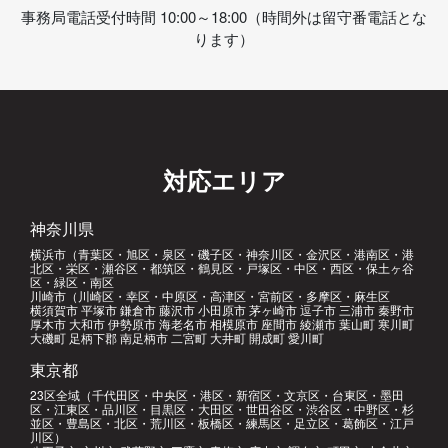
事務局電話受付時間 10:00～18:00（時間外は留守番電話とな
ります）
対応エリア
神奈川県
横浜市（青葉区・旭区・泉区・磯子区・神奈川区・金沢区・港南区・港
北区・栄区・瀬谷区・都筑区・鶴見区・戸塚区・中区・西区・保土ヶ谷
区・緑区・南区
川崎市（川崎区・幸区・中原区・高津区・宮前区・多摩区・麻生区
横須賀市 平塚市 鎌倉市 藤沢市 小田原市 茅ヶ崎市 逗子市 三浦市 秦野市
厚木市 大和市 伊勢原市 海老名市 相模原市 座間市 綾瀬市 葉山町 寒川町
大磯町 足柄下郡 南足柄市 二宮町 大井町 開成町 愛川町
東京都
23区全域（千代田区・中央区・港区・新宿区・文京区・台東区・墨田
区・江東区・品川区・目黒区・大田区・世田谷区・渋谷区・中野区・杉
並区・豊島区・北区・荒川区・板橋区・練馬区・足立区・葛飾区・江戸
川区）