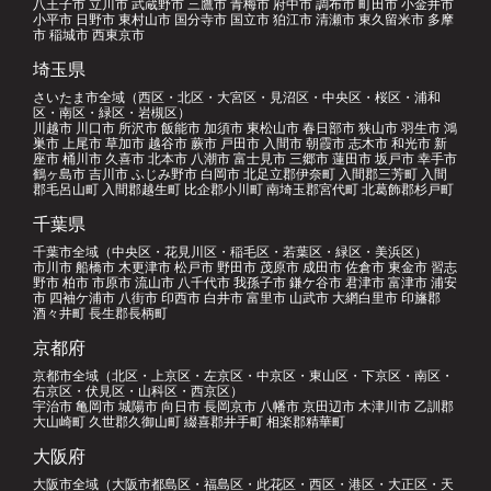
八王子市 立川市 武蔵野市 三鷹市 青梅市 府中市 調布市 町田市 小金井市
小平市 日野市 東村山市 国分寺市 国立市 狛江市 清瀬市 東久留米市 多摩
市 稲城市 西東京市
埼玉県
さいたま市全域（西区・北区・大宮区・見沼区・中央区・桜区・浦和
区・南区・緑区・岩槻区）
川越市 川口市 所沢市 飯能市 加須市 東松山市 春日部市 狭山市 羽生市 鴻
巣市 上尾市 草加市 越谷市 蕨市 戸田市 入間市 朝霞市 志木市 和光市 新
座市 桶川市 久喜市 北本市 八潮市 富士見市 三郷市 蓮田市 坂戸市 幸手市
鶴ヶ島市 吉川市 ふじみ野市 白岡市 北足立郡伊奈町 入間郡三芳町 入間
郡毛呂山町 入間郡越生町 比企郡小川町 南埼玉郡宮代町 北葛飾郡杉戸町
千葉県
千葉市全域（中央区・花見川区・稲毛区・若葉区・緑区・美浜区）
市川市 船橋市 木更津市 松戸市 野田市 茂原市 成田市 佐倉市 東金市 習志
野市 柏市 市原市 流山市 八千代市 我孫子市 鎌ケ谷市 君津市 富津市 浦安
市 四袖ケ浦市 八街市 印西市 白井市 富里市 山武市 大網白里市 印旛郡
酒々井町 長生郡長柄町
京都府
京都市全域（北区・上京区・左京区・中京区・東山区・下京区・南区・
右京区・伏見区・山科区・西京区）
宇治市 亀岡市 城陽市 向日市 長岡京市 八幡市 京田辺市 木津川市 乙訓郡
大山崎町 久世郡久御山町 綴喜郡井手町 相楽郡精華町
大阪府
大阪市全域（大阪市都島区・福島区・此花区・西区・港区・大正区・天