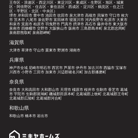
王寺区・浪速区・西淀川区・東淀川区・東成区・生野区・旭区・城東
区・阿倍野区・住吉区・東住吉区・西成区・淀川区・鶴見区・住之江
区・平野区・北区・中央区）
堺市 岸和田市 豊中市 池田市 吹田市 泉大津市 高槻市 貝塚市 守口市 枚方
市 茨木市 八尾市 泉佐野市 富田林市 寝屋川市 河内長野市 松原市 大東市
和泉市 箕面市 柏原市 羽曳野市 門真市 摂津市 高石市 藤井寺市 東大阪市
泉南市 四條畷市 交野市 大阪狭山市 阪南市 三島郡島本町 泉北郡忠岡町
泉南郡熊取町 泉南郡岬町
滋賀県
大津市 草津市 守山市 栗東市 野洲市 湖南市
兵庫県
神戸市全域 尼崎市明石市 西宮市 芦屋市 伊丹市 加古川市 西脇市 宝塚市
川西市 小野市 三田市 加東市 川辺郡猪名川町 加古郡播磨町
奈良県
奈良市 大和高田市 大和郡山市 天理市 橿原市 桜井市 生駒市 香芝市 葛城
市 宇陀市 生駒郡斑鳩町 磯城郡田原本町 北葛城郡上牧町 北葛城郡王寺町
北葛城郡広陵町 北葛城郡河合町
和歌山県
和歌山市 橋本市 岩出市