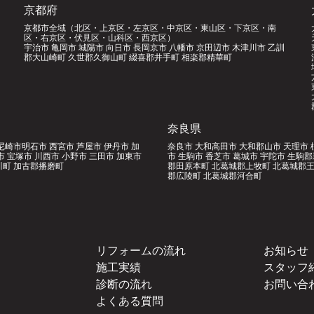
京都府
京都市全域（北区・上京区・左京区・中京区・東山区・下京区・南
区・右京区・伏見区・山科区・西京区）
宇治市 亀岡市 城陽市 向日市 長岡京市 八幡市 京田辺市 木津川市 乙訓
郡大山崎町 久世郡久御山町 綴喜郡井手町 相楽郡精華町
奈良県
尼崎市明石市 西宮市 芦屋市 伊丹市 加
奈良市 大和高田市 大和郡山市 天理市 
市 宝塚市 川西市 小野市 三田市 加東市
市 生駒市 香芝市 葛城市 宇陀市 生駒
町 加古郡播磨町
郡田原本町 北葛城郡上牧町 北葛城郡王
郡広陵町 北葛城郡河合町
リフォームの流れ
お知らせ
施工実績
スタッフ
診断の流れ
お問い合
よくある質問