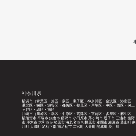
神奈川県
横浜市（青葉区・旭区・泉区・磯子区・神奈川区・金沢区・港南区・
港北区・栄区・瀬谷区・都筑区・鶴見区・戸塚区・中区・西区・保土
ヶ谷区・緑区・南区
川崎市（川崎区・幸区・中原区・高津区・宮前区・多摩区・麻生区
横須賀市 平塚市 鎌倉市 藤沢市 小田原市 茅ヶ崎市 逗子市 三浦市 秦野
市 厚木市 大和市 伊勢原市 海老名市 相模原市 座間市 綾瀬市 葉山町 寒
川町 大磯町 足柄下郡 南足柄市 二宮町 大井町 開成町 愛川町