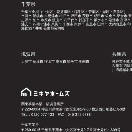
千葉県
千葉市全域（中央区・花見川区・稲毛区・若葉区・緑区・美浜区）
市川市 船橋市 木更津市 松戸市 野田市 茂原市 成田市 佐倉市 東金市 習
志野市 柏市 市原市 流山市 八千代市 我孫子市 鎌ケ谷市 君津市 富津市
浦安市 四袖ケ浦市 八街市 印西市 白井市 富里市 山武市 大網白里市 印
旛郡酒々井町 長生郡長柄町
滋賀県
兵庫県
大津市 草津市 守山市 栗東市 野洲市 湖南市
神戸市全域 
古川市 西脇
川辺郡猪名川
関東事業本部・横浜営業所
〒220-0004 神奈川県横浜市西区北幸2-9-30 横浜西口加藤ビル3階
TEL：0120-077-123 FAX：045-311-6788
千葉営業所
〒260-0015 千葉県千葉市中央区冨士見2-7-9 冨士見ビル609号