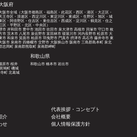
大阪府
大阪市全域（大阪市都島区・福島区・此花区・西区・港区・大正区・
天王寺区・浪速区・西淀川区・東淀川区・東成区・生野区・旭区・城
東区・阿倍野区・住吉区・東住吉区・西成区・淀川区・鶴見区・住之
江区・平野区・北区・中央区）
堺市 岸和田市 豊中市 池田市 吹田市 泉大津市 高槻市 貝塚市 守口市 枚
方市 茨木市 八尾市 泉佐野市 富田林市 寝屋川市 河内長野市 松原市 大
東市 和泉市 箕面市 柏原市 羽曳野市 門真市 摂津市 高石市 藤井寺市 東
大阪市 泉南市 四條畷市 交野市 大阪狭山市 阪南市 三島郡島本町 泉北
郡忠岡町 泉南郡熊取町 泉南郡岬町
和歌山県
橿原市 桜井
和歌山市 橋本市 岩出市
郡斑鳩町 磯城
寺町 北葛城
代表挨拶・コンセプト
紹介
会社概要
わせ
個人情報保護方針