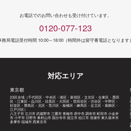
お電話でのお問い合わせも受け付けています。
0120-077-123
事務局電話受付時間 10:00～18:00（時間外は留守番電話となります
対応エリア
東京都
23区全域（千代田区・中央区・港区・新宿区・文京区・台東区・墨田
区・江東区・品川区・目黒区・大田区・世田谷区・渋谷区・中野区・
杉並区・豊島区・北区・荒川区・板橋区・練馬区・足立区・葛飾区・
江戸川区）
八王子市 立川市 武蔵野市 三鷹市 青梅市 府中市 調布市 町田市 小金井
市 小平市 日野市 東村山市 国分寺市 国立市 狛江市 清瀬市 東久留米市
多摩市 稲城市 西東京市