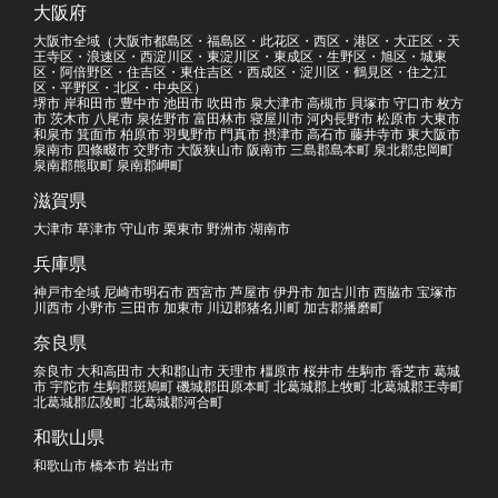
大阪府
大阪市全域（大阪市都島区・福島区・此花区・西区・港区・大正区・天
王寺区・浪速区・西淀川区・東淀川区・東成区・生野区・旭区・城東
区・阿倍野区・住吉区・東住吉区・西成区・淀川区・鶴見区・住之江
区・平野区・北区・中央区）
堺市 岸和田市 豊中市 池田市 吹田市 泉大津市 高槻市 貝塚市 守口市 枚方
市 茨木市 八尾市 泉佐野市 富田林市 寝屋川市 河内長野市 松原市 大東市
和泉市 箕面市 柏原市 羽曳野市 門真市 摂津市 高石市 藤井寺市 東大阪市
泉南市 四條畷市 交野市 大阪狭山市 阪南市 三島郡島本町 泉北郡忠岡町
泉南郡熊取町 泉南郡岬町
滋賀県
大津市 草津市 守山市 栗東市 野洲市 湖南市
兵庫県
神戸市全域 尼崎市明石市 西宮市 芦屋市 伊丹市 加古川市 西脇市 宝塚市
川西市 小野市 三田市 加東市 川辺郡猪名川町 加古郡播磨町
奈良県
奈良市 大和高田市 大和郡山市 天理市 橿原市 桜井市 生駒市 香芝市 葛城
市 宇陀市 生駒郡斑鳩町 磯城郡田原本町 北葛城郡上牧町 北葛城郡王寺町
北葛城郡広陵町 北葛城郡河合町
和歌山県
和歌山市 橋本市 岩出市