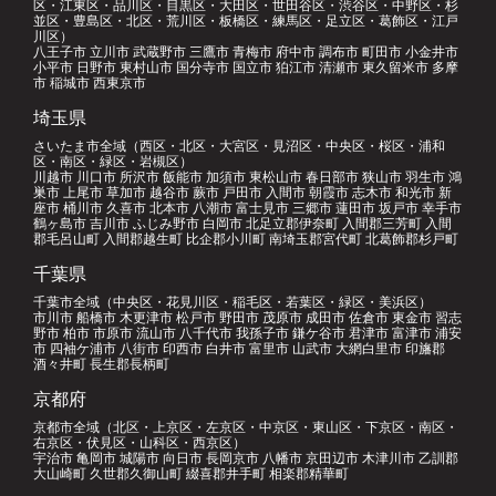
区・江東区・品川区・目黒区・大田区・世田谷区・渋谷区・中野区・杉
並区・豊島区・北区・荒川区・板橋区・練馬区・足立区・葛飾区・江戸
川区）
八王子市 立川市 武蔵野市 三鷹市 青梅市 府中市 調布市 町田市 小金井市
小平市 日野市 東村山市 国分寺市 国立市 狛江市 清瀬市 東久留米市 多摩
市 稲城市 西東京市
埼玉県
さいたま市全域（西区・北区・大宮区・見沼区・中央区・桜区・浦和
区・南区・緑区・岩槻区）
川越市 川口市 所沢市 飯能市 加須市 東松山市 春日部市 狭山市 羽生市 鴻
巣市 上尾市 草加市 越谷市 蕨市 戸田市 入間市 朝霞市 志木市 和光市 新
座市 桶川市 久喜市 北本市 八潮市 富士見市 三郷市 蓮田市 坂戸市 幸手市
鶴ヶ島市 吉川市 ふじみ野市 白岡市 北足立郡伊奈町 入間郡三芳町 入間
郡毛呂山町 入間郡越生町 比企郡小川町 南埼玉郡宮代町 北葛飾郡杉戸町
千葉県
千葉市全域（中央区・花見川区・稲毛区・若葉区・緑区・美浜区）
市川市 船橋市 木更津市 松戸市 野田市 茂原市 成田市 佐倉市 東金市 習志
野市 柏市 市原市 流山市 八千代市 我孫子市 鎌ケ谷市 君津市 富津市 浦安
市 四袖ケ浦市 八街市 印西市 白井市 富里市 山武市 大網白里市 印旛郡
酒々井町 長生郡長柄町
京都府
京都市全域（北区・上京区・左京区・中京区・東山区・下京区・南区・
右京区・伏見区・山科区・西京区）
宇治市 亀岡市 城陽市 向日市 長岡京市 八幡市 京田辺市 木津川市 乙訓郡
大山崎町 久世郡久御山町 綴喜郡井手町 相楽郡精華町