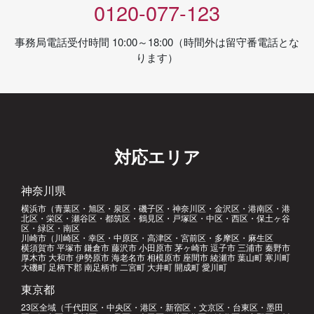
0120-077-123
事務局電話受付時間 10:00～18:00（時間外は留守番電話とな
ります）
対応エリア
神奈川県
横浜市（青葉区・旭区・泉区・磯子区・神奈川区・金沢区・港南区・港
北区・栄区・瀬谷区・都筑区・鶴見区・戸塚区・中区・西区・保土ヶ谷
区・緑区・南区
川崎市（川崎区・幸区・中原区・高津区・宮前区・多摩区・麻生区
横須賀市 平塚市 鎌倉市 藤沢市 小田原市 茅ヶ崎市 逗子市 三浦市 秦野市
厚木市 大和市 伊勢原市 海老名市 相模原市 座間市 綾瀬市 葉山町 寒川町
大磯町 足柄下郡 南足柄市 二宮町 大井町 開成町 愛川町
東京都
23区全域（千代田区・中央区・港区・新宿区・文京区・台東区・墨田