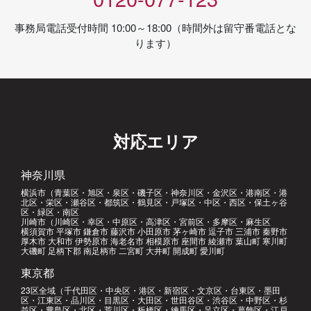
事務局電話受付時間 10:00～18:00（時間外は留守番電話とな
ります）
対応エリア
神奈川県
横浜市（青葉区・旭区・泉区・磯子区・神奈川区・金沢区・港南区・港
北区・栄区・瀬谷区・都筑区・鶴見区・戸塚区・中区・西区・保土ヶ谷
区・緑区・南区
川崎市（川崎区・幸区・中原区・高津区・宮前区・多摩区・麻生区
横須賀市 平塚市 鎌倉市 藤沢市 小田原市 茅ヶ崎市 逗子市 三浦市 秦野市
厚木市 大和市 伊勢原市 海老名市 相模原市 座間市 綾瀬市 葉山町 寒川町
大磯町 足柄下郡 南足柄市 二宮町 大井町 開成町 愛川町
東京都
23区全域（千代田区・中央区・港区・新宿区・文京区・台東区・墨田
区・江東区・品川区・目黒区・大田区・世田谷区・渋谷区・中野区・杉
並区・豊島区・北区・荒川区・板橋区・練馬区・足立区・葛飾区・江戸