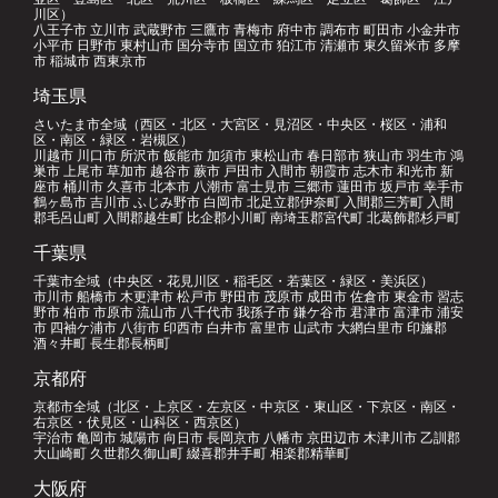
川区）
八王子市 立川市 武蔵野市 三鷹市 青梅市 府中市 調布市 町田市 小金井市
小平市 日野市 東村山市 国分寺市 国立市 狛江市 清瀬市 東久留米市 多摩
市 稲城市 西東京市
埼玉県
さいたま市全域（西区・北区・大宮区・見沼区・中央区・桜区・浦和
区・南区・緑区・岩槻区）
川越市 川口市 所沢市 飯能市 加須市 東松山市 春日部市 狭山市 羽生市 鴻
巣市 上尾市 草加市 越谷市 蕨市 戸田市 入間市 朝霞市 志木市 和光市 新
座市 桶川市 久喜市 北本市 八潮市 富士見市 三郷市 蓮田市 坂戸市 幸手市
鶴ヶ島市 吉川市 ふじみ野市 白岡市 北足立郡伊奈町 入間郡三芳町 入間
郡毛呂山町 入間郡越生町 比企郡小川町 南埼玉郡宮代町 北葛飾郡杉戸町
千葉県
千葉市全域（中央区・花見川区・稲毛区・若葉区・緑区・美浜区）
市川市 船橋市 木更津市 松戸市 野田市 茂原市 成田市 佐倉市 東金市 習志
野市 柏市 市原市 流山市 八千代市 我孫子市 鎌ケ谷市 君津市 富津市 浦安
市 四袖ケ浦市 八街市 印西市 白井市 富里市 山武市 大網白里市 印旛郡
酒々井町 長生郡長柄町
京都府
京都市全域（北区・上京区・左京区・中京区・東山区・下京区・南区・
右京区・伏見区・山科区・西京区）
宇治市 亀岡市 城陽市 向日市 長岡京市 八幡市 京田辺市 木津川市 乙訓郡
大山崎町 久世郡久御山町 綴喜郡井手町 相楽郡精華町
大阪府