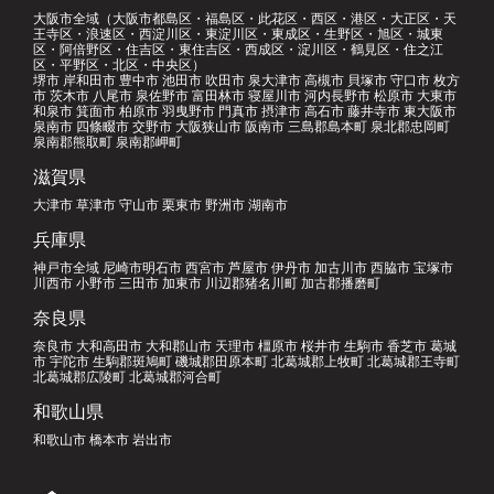
大阪市全域（大阪市都島区・福島区・此花区・西区・港区・大正区・天
王寺区・浪速区・西淀川区・東淀川区・東成区・生野区・旭区・城東
区・阿倍野区・住吉区・東住吉区・西成区・淀川区・鶴見区・住之江
区・平野区・北区・中央区）
堺市 岸和田市 豊中市 池田市 吹田市 泉大津市 高槻市 貝塚市 守口市 枚方
市 茨木市 八尾市 泉佐野市 富田林市 寝屋川市 河内長野市 松原市 大東市
和泉市 箕面市 柏原市 羽曳野市 門真市 摂津市 高石市 藤井寺市 東大阪市
泉南市 四條畷市 交野市 大阪狭山市 阪南市 三島郡島本町 泉北郡忠岡町
泉南郡熊取町 泉南郡岬町
滋賀県
大津市 草津市 守山市 栗東市 野洲市 湖南市
兵庫県
神戸市全域 尼崎市明石市 西宮市 芦屋市 伊丹市 加古川市 西脇市 宝塚市
川西市 小野市 三田市 加東市 川辺郡猪名川町 加古郡播磨町
奈良県
奈良市 大和高田市 大和郡山市 天理市 橿原市 桜井市 生駒市 香芝市 葛城
市 宇陀市 生駒郡斑鳩町 磯城郡田原本町 北葛城郡上牧町 北葛城郡王寺町
北葛城郡広陵町 北葛城郡河合町
和歌山県
和歌山市 橋本市 岩出市