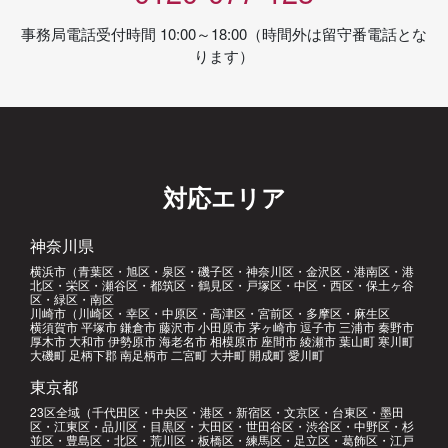
事務局電話受付時間 10:00～18:00（時間外は留守番電話とな
ります）
対応エリア
神奈川県
横浜市（青葉区・旭区・泉区・磯子区・神奈川区・金沢区・港南区・港
北区・栄区・瀬谷区・都筑区・鶴見区・戸塚区・中区・西区・保土ヶ谷
区・緑区・南区
川崎市（川崎区・幸区・中原区・高津区・宮前区・多摩区・麻生区
横須賀市 平塚市 鎌倉市 藤沢市 小田原市 茅ヶ崎市 逗子市 三浦市 秦野市
厚木市 大和市 伊勢原市 海老名市 相模原市 座間市 綾瀬市 葉山町 寒川町
大磯町 足柄下郡 南足柄市 二宮町 大井町 開成町 愛川町
東京都
23区全域（千代田区・中央区・港区・新宿区・文京区・台東区・墨田
区・江東区・品川区・目黒区・大田区・世田谷区・渋谷区・中野区・杉
並区・豊島区・北区・荒川区・板橋区・練馬区・足立区・葛飾区・江戸