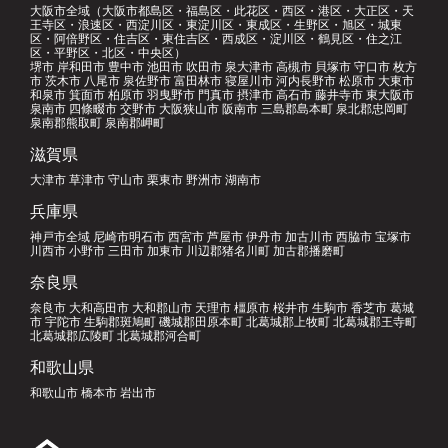
大阪市全域（大阪市都島区・福島区・此花区・西区・港区・大正区・天
王寺区・浪速区・西淀川区・東淀川区・東成区・生野区・旭区・城東
区・阿倍野区・住吉区・東住吉区・西成区・淀川区・鶴見区・住之江
区・平野区・北区・中央区）
堺市 岸和田市 豊中市 池田市 吹田市 泉大津市 高槻市 貝塚市 守口市 枚方
市 茨木市 八尾市 泉佐野市 富田林市 寝屋川市 河内長野市 松原市 大東市
和泉市 箕面市 柏原市 羽曳野市 門真市 摂津市 高石市 藤井寺市 東大阪市
泉南市 四條畷市 交野市 大阪狭山市 阪南市 三島郡島本町 泉北郡忠岡町
泉南郡熊取町 泉南郡岬町
滋賀県
大津市 草津市 守山市 栗東市 野洲市 湖南市
兵庫県
神戸市全域 尼崎市明石市 西宮市 芦屋市 伊丹市 加古川市 西脇市 宝塚市
川西市 小野市 三田市 加東市 川辺郡猪名川町 加古郡播磨町
奈良県
奈良市 大和高田市 大和郡山市 天理市 橿原市 桜井市 生駒市 香芝市 葛城
市 宇陀市 生駒郡斑鳩町 磯城郡田原本町 北葛城郡上牧町 北葛城郡王寺町
北葛城郡広陵町 北葛城郡河合町
和歌山県
和歌山市 橋本市 岩出市