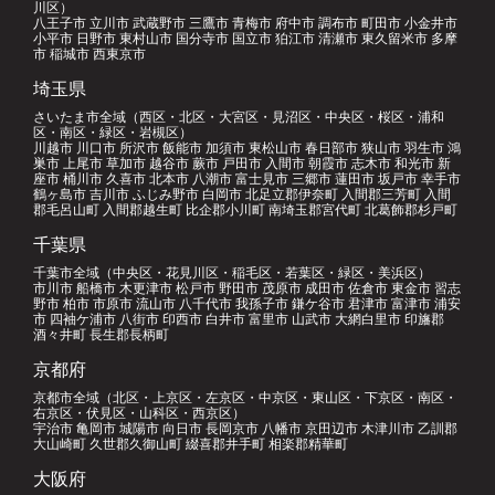
川区）
八王子市 立川市 武蔵野市 三鷹市 青梅市 府中市 調布市 町田市 小金井市
小平市 日野市 東村山市 国分寺市 国立市 狛江市 清瀬市 東久留米市 多摩
市 稲城市 西東京市
埼玉県
さいたま市全域（西区・北区・大宮区・見沼区・中央区・桜区・浦和
区・南区・緑区・岩槻区）
川越市 川口市 所沢市 飯能市 加須市 東松山市 春日部市 狭山市 羽生市 鴻
巣市 上尾市 草加市 越谷市 蕨市 戸田市 入間市 朝霞市 志木市 和光市 新
座市 桶川市 久喜市 北本市 八潮市 富士見市 三郷市 蓮田市 坂戸市 幸手市
鶴ヶ島市 吉川市 ふじみ野市 白岡市 北足立郡伊奈町 入間郡三芳町 入間
郡毛呂山町 入間郡越生町 比企郡小川町 南埼玉郡宮代町 北葛飾郡杉戸町
千葉県
千葉市全域（中央区・花見川区・稲毛区・若葉区・緑区・美浜区）
市川市 船橋市 木更津市 松戸市 野田市 茂原市 成田市 佐倉市 東金市 習志
野市 柏市 市原市 流山市 八千代市 我孫子市 鎌ケ谷市 君津市 富津市 浦安
市 四袖ケ浦市 八街市 印西市 白井市 富里市 山武市 大網白里市 印旛郡
酒々井町 長生郡長柄町
京都府
京都市全域（北区・上京区・左京区・中京区・東山区・下京区・南区・
右京区・伏見区・山科区・西京区）
宇治市 亀岡市 城陽市 向日市 長岡京市 八幡市 京田辺市 木津川市 乙訓郡
大山崎町 久世郡久御山町 綴喜郡井手町 相楽郡精華町
大阪府