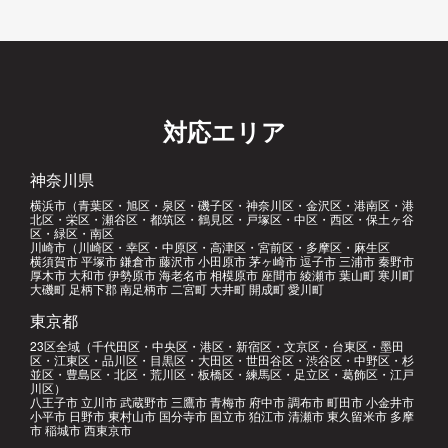
対応エリア
神奈川県
横浜市（青葉区・旭区・泉区・磯子区・神奈川区・金沢区・港南区・港
北区・栄区・瀬谷区・都筑区・鶴見区・戸塚区・中区・西区・保土ヶ谷
区・緑区・南区
川崎市（川崎区・幸区・中原区・高津区・宮前区・多摩区・麻生区
横須賀市 平塚市 鎌倉市 藤沢市 小田原市 茅ヶ崎市 逗子市 三浦市 秦野市
厚木市 大和市 伊勢原市 海老名市 相模原市 座間市 綾瀬市 葉山町 寒川町
大磯町 足柄下郡 南足柄市 二宮町 大井町 開成町 愛川町
東京都
23区全域（千代田区・中央区・港区・新宿区・文京区・台東区・墨田
区・江東区・品川区・目黒区・大田区・世田谷区・渋谷区・中野区・杉
並区・豊島区・北区・荒川区・板橋区・練馬区・足立区・葛飾区・江戸
川区）
八王子市 立川市 武蔵野市 三鷹市 青梅市 府中市 調布市 町田市 小金井市
小平市 日野市 東村山市 国分寺市 国立市 狛江市 清瀬市 東久留米市 多摩
市 稲城市 西東京市