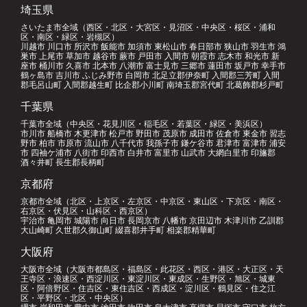
埼玉県
さいたま市全域（西区・北区・大宮区・見沼区・中央区・桜区・浦和
区・南区・緑区・岩槻区）
川越市 川口市 所沢市 飯能市 加須市 東松山市 春日部市 狭山市 羽生市 鴻
巣市 上尾市 草加市 越谷市 蕨市 戸田市 入間市 朝霞市 志木市 和光市 新
座市 桶川市 久喜市 北本市 八潮市 富士見市 三郷市 蓮田市 坂戸市 幸手市
鶴ヶ島市 吉川市 ふじみ野市 白岡市 北足立郡伊奈町 入間郡三芳町 入間
郡毛呂山町 入間郡越生町 比企郡小川町 南埼玉郡宮代町 北葛飾郡杉戸町
千葉県
千葉市全域（中央区・花見川区・稲毛区・若葉区・緑区・美浜区）
市川市 船橋市 木更津市 松戸市 野田市 茂原市 成田市 佐倉市 東金市 習志
野市 柏市 市原市 流山市 八千代市 我孫子市 鎌ケ谷市 君津市 富津市 浦安
市 四袖ケ浦市 八街市 印西市 白井市 富里市 山武市 大網白里市 印旛郡
酒々井町 長生郡長柄町
京都府
京都市全域（北区・上京区・左京区・中京区・東山区・下京区・南区・
右京区・伏見区・山科区・西京区）
宇治市 亀岡市 城陽市 向日市 長岡京市 八幡市 京田辺市 木津川市 乙訓郡
大山崎町 久世郡久御山町 綴喜郡井手町 相楽郡精華町
大阪府
大阪市全域（大阪市都島区・福島区・此花区・西区・港区・大正区・天
王寺区・浪速区・西淀川区・東淀川区・東成区・生野区・旭区・城東
区・阿倍野区・住吉区・東住吉区・西成区・淀川区・鶴見区・住之江
区・平野区・北区・中央区）
堺市 岸和田市 豊中市 池田市 吹田市 泉大津市 高槻市 貝塚市 守口市 枚方