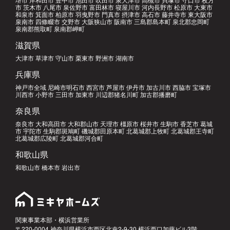
市 茨木市 八尾市 泉佐野市 富田林市 寝屋川市 河内長野市 松原市 大東市
和泉市 箕面市 柏原市 羽曳野市 門真市 摂津市 高石市 藤井寺市 東大阪市
泉南市 四條畷市 交野市 大阪狭山市 阪南市 三島郡島本町 泉北郡忠岡町
泉南郡熊取町 泉南郡岬町
滋賀県
大津市 草津市 守山市 栗東市 野洲市 湖南市
兵庫県
神戸市全域 尼崎市明石市 西宮市 芦屋市 伊丹市 加古川市 西脇市 宝塚市
川西市 小野市 三田市 加東市 川辺郡猪名川町 加古郡播磨町
奈良県
奈良市 大和高田市 大和郡山市 天理市 橿原市 桜井市 生駒市 香芝市 葛城
市 宇陀市 生駒郡斑鳩町 磯城郡田原本町 北葛城郡上牧町 北葛城郡王寺町
北葛城郡広陵町 北葛城郡河合町
和歌山県
和歌山市 橋本市 岩出市
関東事業本部・横浜営業所
〒220-0004 神奈川県横浜市西区北幸2-9-30 横浜西口加藤ビル3階