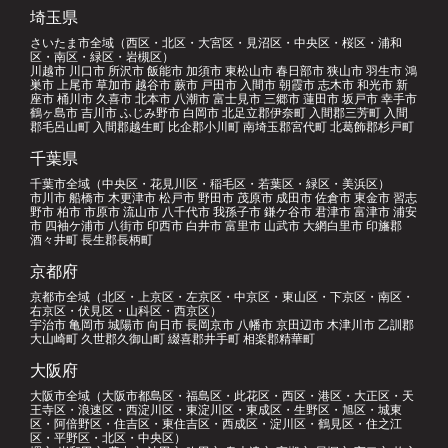
埼玉県
さいたま市全域（西区・北区・大宮区・見沼区・中央区・桜区・浦和
区・南区・緑区・岩槻区）
川越市 川口市 所沢市 飯能市 加須市 東松山市 春日部市 狭山市 羽生市 鴻
巣市 上尾市 草加市 越谷市 蕨市 戸田市 入間市 朝霞市 志木市 和光市 新
座市 桶川市 久喜市 北本市 八潮市 富士見市 三郷市 蓮田市 坂戸市 幸手市
鶴ヶ島市 吉川市 ふじみ野市 白岡市 北足立郡伊奈町 入間郡三芳町 入間
郡毛呂山町 入間郡越生町 比企郡小川町 南埼玉郡宮代町 北葛飾郡杉戸町
千葉県
千葉市全域（中央区・花見川区・稲毛区・若葉区・緑区・美浜区）
市川市 船橋市 木更津市 松戸市 野田市 茂原市 成田市 佐倉市 東金市 習志
野市 柏市 市原市 流山市 八千代市 我孫子市 鎌ケ谷市 君津市 富津市 浦安
市 四袖ケ浦市 八街市 印西市 白井市 富里市 山武市 大網白里市 印旛郡
酒々井町 長生郡長柄町
京都府
京都市全域（北区・上京区・左京区・中京区・東山区・下京区・南区・
右京区・伏見区・山科区・西京区）
宇治市 亀岡市 城陽市 向日市 長岡京市 八幡市 京田辺市 木津川市 乙訓郡
大山崎町 久世郡久御山町 綴喜郡井手町 相楽郡精華町
大阪府
大阪市全域（大阪市都島区・福島区・此花区・西区・港区・大正区・天
王寺区・浪速区・西淀川区・東淀川区・東成区・生野区・旭区・城東
区・阿倍野区・住吉区・東住吉区・西成区・淀川区・鶴見区・住之江
区・平野区・北区・中央区）