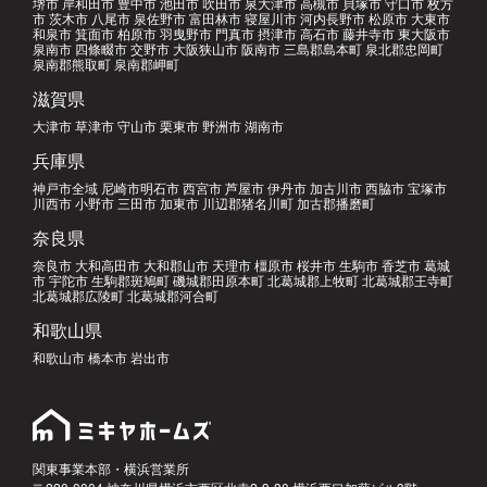
堺市 岸和田市 豊中市 池田市 吹田市 泉大津市 高槻市 貝塚市 守口市 枚方
市 茨木市 八尾市 泉佐野市 富田林市 寝屋川市 河内長野市 松原市 大東市
和泉市 箕面市 柏原市 羽曳野市 門真市 摂津市 高石市 藤井寺市 東大阪市
泉南市 四條畷市 交野市 大阪狭山市 阪南市 三島郡島本町 泉北郡忠岡町
泉南郡熊取町 泉南郡岬町
滋賀県
大津市 草津市 守山市 栗東市 野洲市 湖南市
兵庫県
神戸市全域 尼崎市明石市 西宮市 芦屋市 伊丹市 加古川市 西脇市 宝塚市
川西市 小野市 三田市 加東市 川辺郡猪名川町 加古郡播磨町
奈良県
奈良市 大和高田市 大和郡山市 天理市 橿原市 桜井市 生駒市 香芝市 葛城
市 宇陀市 生駒郡斑鳩町 磯城郡田原本町 北葛城郡上牧町 北葛城郡王寺町
北葛城郡広陵町 北葛城郡河合町
和歌山県
和歌山市 橋本市 岩出市
関東事業本部・横浜営業所