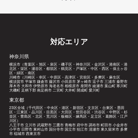
対応エリア
神奈川県
横浜市（青葉区・旭区・泉区・磯子区・神奈川区・金沢区・港南区・港
北区・栄区・瀬谷区・都筑区・鶴見区・戸塚区・中区・西区・保土ヶ谷
区・緑区・南区
川崎市（川崎区・幸区・中原区・高津区・宮前区・多摩区・麻生区
横須賀市 平塚市 鎌倉市 藤沢市 小田原市 茅ヶ崎市 逗子市 三浦市 秦野市
厚木市 大和市 伊勢原市 海老名市 相模原市 座間市 綾瀬市 葉山町 寒川町
大磯町 足柄下郡 南足柄市 二宮町 大井町 開成町 愛川町
東京都
23区全域（千代田区・中央区・港区・新宿区・文京区・台東区・墨田
区・江東区・品川区・目黒区・大田区・世田谷区・渋谷区・中野区・杉
並区・豊島区・北区・荒川区・板橋区・練馬区・足立区・葛飾区・江戸
川区）
八王子市 立川市 武蔵野市 三鷹市 青梅市 府中市 調布市 町田市 小金井市
小平市 日野市 東村山市 国分寺市 国立市 狛江市 清瀬市 東久留米市 多摩
市 稲城市 西東京市