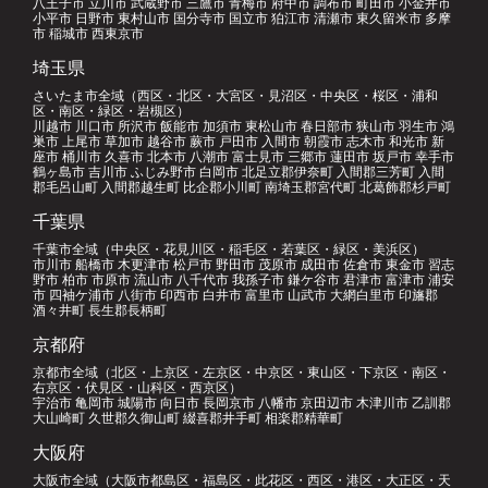
八王子市 立川市 武蔵野市 三鷹市 青梅市 府中市 調布市 町田市 小金井市
小平市 日野市 東村山市 国分寺市 国立市 狛江市 清瀬市 東久留米市 多摩
市 稲城市 西東京市
埼玉県
さいたま市全域（西区・北区・大宮区・見沼区・中央区・桜区・浦和
区・南区・緑区・岩槻区）
川越市 川口市 所沢市 飯能市 加須市 東松山市 春日部市 狭山市 羽生市 鴻
巣市 上尾市 草加市 越谷市 蕨市 戸田市 入間市 朝霞市 志木市 和光市 新
座市 桶川市 久喜市 北本市 八潮市 富士見市 三郷市 蓮田市 坂戸市 幸手市
鶴ヶ島市 吉川市 ふじみ野市 白岡市 北足立郡伊奈町 入間郡三芳町 入間
郡毛呂山町 入間郡越生町 比企郡小川町 南埼玉郡宮代町 北葛飾郡杉戸町
千葉県
千葉市全域（中央区・花見川区・稲毛区・若葉区・緑区・美浜区）
市川市 船橋市 木更津市 松戸市 野田市 茂原市 成田市 佐倉市 東金市 習志
野市 柏市 市原市 流山市 八千代市 我孫子市 鎌ケ谷市 君津市 富津市 浦安
市 四袖ケ浦市 八街市 印西市 白井市 富里市 山武市 大網白里市 印旛郡
酒々井町 長生郡長柄町
京都府
京都市全域（北区・上京区・左京区・中京区・東山区・下京区・南区・
右京区・伏見区・山科区・西京区）
宇治市 亀岡市 城陽市 向日市 長岡京市 八幡市 京田辺市 木津川市 乙訓郡
大山崎町 久世郡久御山町 綴喜郡井手町 相楽郡精華町
大阪府
大阪市全域（大阪市都島区・福島区・此花区・西区・港区・大正区・天