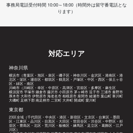
事務局電話受付時間 10:00～18:00（時間外は留守番電話とな
ります）
対応エリア
神奈川県
横浜市（青葉区・旭区・泉区・磯子区・神奈川区・金沢区・港南区・港
北区・栄区・瀬谷区・都筑区・鶴見区・戸塚区・中区・西区・保土ヶ谷
区・緑区・南区
川崎市（川崎区・幸区・中原区・高津区・宮前区・多摩区・麻生区
横須賀市 平塚市 鎌倉市 藤沢市 小田原市 茅ヶ崎市 逗子市 三浦市 秦野市
厚木市 大和市 伊勢原市 海老名市 相模原市 座間市 綾瀬市 葉山町 寒川町
大磯町 足柄下郡 南足柄市 二宮町 大井町 開成町 愛川町
東京都
23区全域（千代田区・中央区・港区・新宿区・文京区・台東区・墨田
区・江東区・品川区・目黒区・大田区・世田谷区・渋谷区・中野区・杉
並区・豊島区・北区・荒川区・板橋区・練馬区・足立区・葛飾区・江戸
川区）