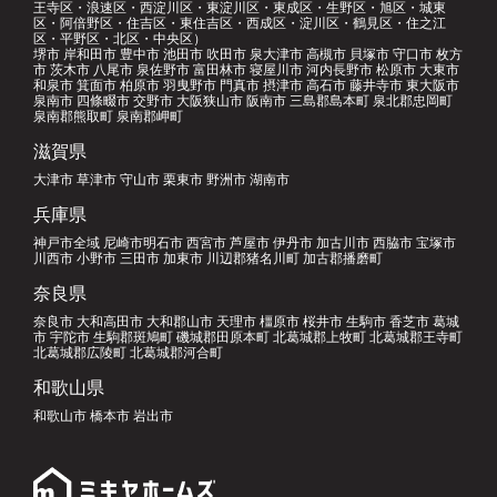
王寺区・浪速区・西淀川区・東淀川区・東成区・生野区・旭区・城東
区・阿倍野区・住吉区・東住吉区・西成区・淀川区・鶴見区・住之江
区・平野区・北区・中央区）
堺市 岸和田市 豊中市 池田市 吹田市 泉大津市 高槻市 貝塚市 守口市 枚方
市 茨木市 八尾市 泉佐野市 富田林市 寝屋川市 河内長野市 松原市 大東市
和泉市 箕面市 柏原市 羽曳野市 門真市 摂津市 高石市 藤井寺市 東大阪市
泉南市 四條畷市 交野市 大阪狭山市 阪南市 三島郡島本町 泉北郡忠岡町
泉南郡熊取町 泉南郡岬町
滋賀県
大津市 草津市 守山市 栗東市 野洲市 湖南市
兵庫県
神戸市全域 尼崎市明石市 西宮市 芦屋市 伊丹市 加古川市 西脇市 宝塚市
川西市 小野市 三田市 加東市 川辺郡猪名川町 加古郡播磨町
奈良県
奈良市 大和高田市 大和郡山市 天理市 橿原市 桜井市 生駒市 香芝市 葛城
市 宇陀市 生駒郡斑鳩町 磯城郡田原本町 北葛城郡上牧町 北葛城郡王寺町
北葛城郡広陵町 北葛城郡河合町
和歌山県
和歌山市 橋本市 岩出市