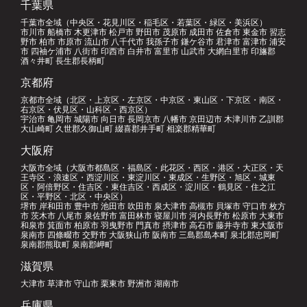
千葉県
千葉市全域（中央区・花見川区・稲毛区・若葉区・緑区・美浜区）
市川市 船橋市 木更津市 松戸市 野田市 茂原市 成田市 佐倉市 東金市 習志
野市 柏市 市原市 流山市 八千代市 我孫子市 鎌ケ谷市 君津市 富津市 浦安
市 四袖ケ浦市 八街市 印西市 白井市 富里市 山武市 大網白里市 印旛郡
酒々井町 長生郡長柄町
京都府
京都市全域（北区・上京区・左京区・中京区・東山区・下京区・南区・
右京区・伏見区・山科区・西京区）
宇治市 亀岡市 城陽市 向日市 長岡京市 八幡市 京田辺市 木津川市 乙訓郡
大山崎町 久世郡久御山町 綴喜郡井手町 相楽郡精華町
大阪府
大阪市全域（大阪市都島区・福島区・此花区・西区・港区・大正区・天
王寺区・浪速区・西淀川区・東淀川区・東成区・生野区・旭区・城東
区・阿倍野区・住吉区・東住吉区・西成区・淀川区・鶴見区・住之江
区・平野区・北区・中央区）
堺市 岸和田市 豊中市 池田市 吹田市 泉大津市 高槻市 貝塚市 守口市 枚方
市 茨木市 八尾市 泉佐野市 富田林市 寝屋川市 河内長野市 松原市 大東市
和泉市 箕面市 柏原市 羽曳野市 門真市 摂津市 高石市 藤井寺市 東大阪市
泉南市 四條畷市 交野市 大阪狭山市 阪南市 三島郡島本町 泉北郡忠岡町
泉南郡熊取町 泉南郡岬町
滋賀県
大津市 草津市 守山市 栗東市 野洲市 湖南市
兵庫県