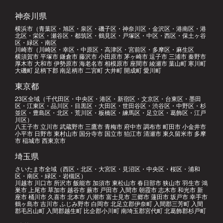
神奈川県
横浜市（青葉区・旭区・泉区・磯子区・神奈川区・金沢区・港南区・港
北区・栄区・瀬谷区・都筑区・鶴見区・戸塚区・中区・西区・保土ヶ谷
区・緑区・南区
川崎市（川崎区・幸区・中原区・高津区・宮前区・多摩区・麻生区
横須賀市 平塚市 鎌倉市 藤沢市 小田原市 茅ヶ崎市 逗子市 三浦市 秦野市
厚木市 大和市 伊勢原市 海老名市 相模原市 座間市 綾瀬市 葉山町 寒川町
大磯町 足柄下郡 南足柄市 二宮町 大井町 開成町 愛川町
東京都
23区全域（千代田区・中央区・港区・新宿区・文京区・台東区・墨田
区・江東区・品川区・目黒区・大田区・世田谷区・渋谷区・中野区・杉
並区・豊島区・北区・荒川区・板橋区・練馬区・足立区・葛飾区・江戸
川区）
八王子市 立川市 武蔵野市 三鷹市 青梅市 府中市 調布市 町田市 小金井市
小平市 日野市 東村山市 国分寺市 国立市 狛江市 清瀬市 東久留米市 多摩
市 稲城市 西東京市
埼玉県
さいたま市全域（西区・北区・大宮区・見沼区・中央区・桜区・浦和
区・南区・緑区・岩槻区）
川越市 川口市 所沢市 飯能市 加須市 東松山市 春日部市 狭山市 羽生市 鴻
巣市 上尾市 草加市 越谷市 蕨市 戸田市 入間市 朝霞市 志木市 和光市 新
座市 桶川市 久喜市 北本市 八潮市 富士見市 三郷市 蓮田市 坂戸市 幸手市
鶴ヶ島市 吉川市 ふじみ野市 白岡市 北足立郡伊奈町 入間郡三芳町 入間
郡毛呂山町 入間郡越生町 比企郡小川町 南埼玉郡宮代町 北葛飾郡杉戸町