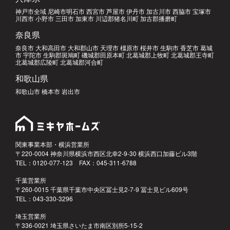
神戸市全域 尼崎市明石市 西宮市 芦屋市 伊丹市 加古川市 西脇市 宝塚市
川西市 小野市 三田市 加東市 川辺郡猪名川町 加古郡播磨町
奈良県
奈良市 大和高田市 大和郡山市 天理市 橿原市 桜井市 生駒市 香芝市 葛城
市 宇陀市 生駒郡斑鳩町 磯城郡田原本町 北葛城郡上牧町 北葛城郡王寺町
北葛城郡広陵町 北葛城郡河合町
和歌山県
和歌山市 橋本市 岩出市
関東事業本部・横浜営業所
〒220-0004 神奈川県横浜市西区北幸2-9-30 横浜西口加藤ビル3階
TEL：0120-077-123 FAX：045-311-6788
千葉営業所
〒260-0015 千葉県千葉市中央区冨士見2-7-9 冨士見ビル609号
TEL：043-330-3296
埼玉営業所
〒336-0021 埼玉県さいたま市南区別所5-15-2