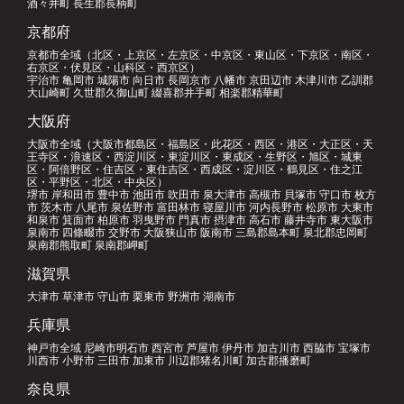
酒々井町 長生郡長柄町
京都府
京都市全域（北区・上京区・左京区・中京区・東山区・下京区・南区・
右京区・伏見区・山科区・西京区）
宇治市 亀岡市 城陽市 向日市 長岡京市 八幡市 京田辺市 木津川市 乙訓郡
大山崎町 久世郡久御山町 綴喜郡井手町 相楽郡精華町
大阪府
大阪市全域（大阪市都島区・福島区・此花区・西区・港区・大正区・天
王寺区・浪速区・西淀川区・東淀川区・東成区・生野区・旭区・城東
区・阿倍野区・住吉区・東住吉区・西成区・淀川区・鶴見区・住之江
区・平野区・北区・中央区）
堺市 岸和田市 豊中市 池田市 吹田市 泉大津市 高槻市 貝塚市 守口市 枚方
市 茨木市 八尾市 泉佐野市 富田林市 寝屋川市 河内長野市 松原市 大東市
和泉市 箕面市 柏原市 羽曳野市 門真市 摂津市 高石市 藤井寺市 東大阪市
泉南市 四條畷市 交野市 大阪狭山市 阪南市 三島郡島本町 泉北郡忠岡町
泉南郡熊取町 泉南郡岬町
滋賀県
大津市 草津市 守山市 栗東市 野洲市 湖南市
兵庫県
神戸市全域 尼崎市明石市 西宮市 芦屋市 伊丹市 加古川市 西脇市 宝塚市
川西市 小野市 三田市 加東市 川辺郡猪名川町 加古郡播磨町
奈良県