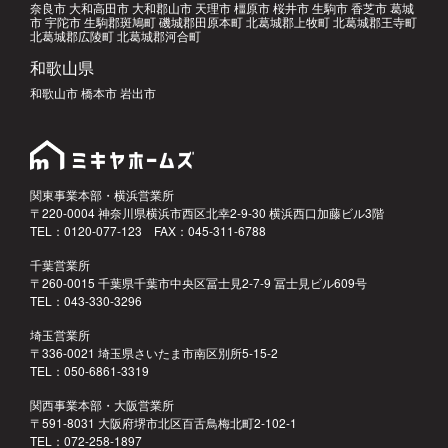
奈良市 大和高田市 大和郡山市 天理市 橿原市 桜井市 生駒市 香芝市 葛城
市 宇陀市 生駒郡斑鳩町 磯城郡田原本町 北葛城郡上牧町 北葛城郡王寺町
北葛城郡広陵町 北葛城郡河合町
和歌山県
和歌山市 橋本市 岩出市
関東事業本部・横浜営業所
〒220-0004 神奈川県横浜市西区北幸2-9-30 横浜西口加藤ビル3階
TEL：0120-077-123 FAX：045-311-6788
千葉営業所
〒260-0015 千葉県千葉市中央区冨士見2-7-9 冨士見ビル609号
TEL：043-330-3296
埼玉営業所
〒336-0021 埼玉県さいたま市南区別所5-15-2
TEL：050-6861-3319
関西事業本部・大阪営業所
〒591-8031 大阪府堺市北区百舌鳥梅北町2-102-1
TEL：072-258-1897