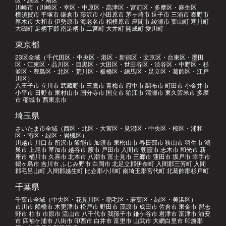
川崎市（川崎区・幸区・中原区・高津区・宮前区・多摩区・麻生区
横須賀市 平塚市 鎌倉市 藤沢市 小田原市 茅ヶ崎市 逗子市 三浦市 秦野市
厚木市 大和市 伊勢原市 海老名市 相模原市 座間市 綾瀬市 葉山町 寒川町
大磯町 足柄下郡 南足柄市 二宮町 大井町 開成町 愛川町
東京都
23区全域（千代田区・中央区・港区・新宿区・文京区・台東区・墨田
区・江東区・品川区・目黒区・大田区・世田谷区・渋谷区・中野区・杉
並区・豊島区・北区・荒川区・板橋区・練馬区・足立区・葛飾区・江戸
川区）
八王子市 立川市 武蔵野市 三鷹市 青梅市 府中市 調布市 町田市 小金井市
小平市 日野市 東村山市 国分寺市 国立市 狛江市 清瀬市 東久留米市 多摩
市 稲城市 西東京市
埼玉県
さいたま市全域（西区・北区・大宮区・見沼区・中央区・桜区・浦和
区・南区・緑区・岩槻区）
川越市 川口市 所沢市 飯能市 加須市 東松山市 春日部市 狭山市 羽生市 鴻
巣市 上尾市 草加市 越谷市 蕨市 戸田市 入間市 朝霞市 志木市 和光市 新
座市 桶川市 久喜市 北本市 八潮市 富士見市 三郷市 蓮田市 坂戸市 幸手市
鶴ヶ島市 吉川市 ふじみ野市 白岡市 北足立郡伊奈町 入間郡三芳町 入間
郡毛呂山町 入間郡越生町 比企郡小川町 南埼玉郡宮代町 北葛飾郡杉戸町
千葉県
千葉市全域（中央区・花見川区・稲毛区・若葉区・緑区・美浜区）
市川市 船橋市 木更津市 松戸市 野田市 茂原市 成田市 佐倉市 東金市 習志
野市 柏市 市原市 流山市 八千代市 我孫子市 鎌ケ谷市 君津市 富津市 浦安
市 四袖ケ浦市 八街市 印西市 白井市 富里市 山武市 大網白里市 印旛郡