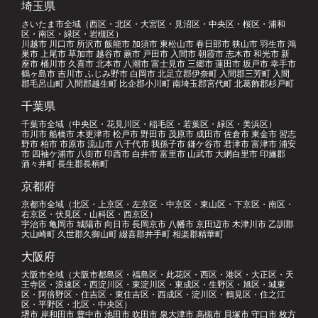
埼玉県
さいたま市全域（西区・北区・大宮区・見沼区・中央区・桜区・浦和
区・南区・緑区・岩槻区）
川越市 川口市 所沢市 飯能市 加須市 東松山市 春日部市 狭山市 羽生市 鴻
巣市 上尾市 草加市 越谷市 蕨市 戸田市 入間市 朝霞市 志木市 和光市 新
座市 桶川市 久喜市 北本市 八潮市 富士見市 三郷市 蓮田市 坂戸市 幸手市
鶴ヶ島市 吉川市 ふじみ野市 白岡市 北足立郡伊奈町 入間郡三芳町 入間
郡毛呂山町 入間郡越生町 比企郡小川町 南埼玉郡宮代町 北葛飾郡杉戸町
千葉県
千葉市全域（中央区・花見川区・稲毛区・若葉区・緑区・美浜区）
市川市 船橋市 木更津市 松戸市 野田市 茂原市 成田市 佐倉市 東金市 習志
野市 柏市 市原市 流山市 八千代市 我孫子市 鎌ケ谷市 君津市 富津市 浦安
市 四袖ケ浦市 八街市 印西市 白井市 富里市 山武市 大網白里市 印旛郡
酒々井町 長生郡長柄町
京都府
京都市全域（北区・上京区・左京区・中京区・東山区・下京区・南区・
右京区・伏見区・山科区・西京区）
宇治市 亀岡市 城陽市 向日市 長岡京市 八幡市 京田辺市 木津川市 乙訓郡
大山崎町 久世郡久御山町 綴喜郡井手町 相楽郡精華町
大阪府
大阪市全域（大阪市都島区・福島区・此花区・西区・港区・大正区・天
王寺区・浪速区・西淀川区・東淀川区・東成区・生野区・旭区・城東
区・阿倍野区・住吉区・東住吉区・西成区・淀川区・鶴見区・住之江
区・平野区・北区・中央区）
堺市 岸和田市 豊中市 池田市 吹田市 泉大津市 高槻市 貝塚市 守口市 枚方