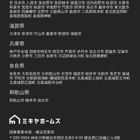
市 茨木市 八尾市 泉佐野市 富田林市 寝屋川市 河内長野市 松原市 大東市
和泉市 箕面市 柏原市 羽曳野市 門真市 摂津市 高石市 藤井寺市 東大阪市
泉南市 四條畷市 交野市 大阪狭山市 阪南市 三島郡島本町 泉北郡忠岡町
泉南郡熊取町 泉南郡岬町
滋賀県
大津市 草津市 守山市 栗東市 野洲市 湖南市
兵庫県
神戸市全域 尼崎市明石市 西宮市 芦屋市 伊丹市 加古川市 西脇市 宝塚市
川西市 小野市 三田市 加東市 川辺郡猪名川町 加古郡播磨町
奈良県
奈良市 大和高田市 大和郡山市 天理市 橿原市 桜井市 生駒市 香芝市 葛城
市 宇陀市 生駒郡斑鳩町 磯城郡田原本町 北葛城郡上牧町 北葛城郡王寺町
北葛城郡広陵町 北葛城郡河合町
和歌山県
和歌山市 橋本市 岩出市
関東事業本部・横浜営業所
〒220-0004 神奈川県横浜市西区北幸2-9-30 横浜西口加藤ビル3階