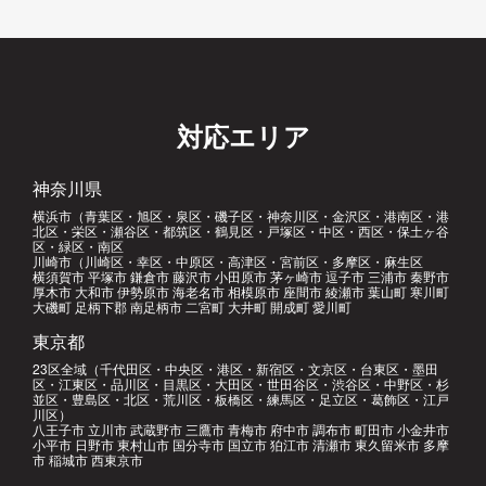
対応エリア
神奈川県
横浜市（青葉区・旭区・泉区・磯子区・神奈川区・金沢区・港南区・港
北区・栄区・瀬谷区・都筑区・鶴見区・戸塚区・中区・西区・保土ヶ谷
区・緑区・南区
川崎市（川崎区・幸区・中原区・高津区・宮前区・多摩区・麻生区
横須賀市 平塚市 鎌倉市 藤沢市 小田原市 茅ヶ崎市 逗子市 三浦市 秦野市
厚木市 大和市 伊勢原市 海老名市 相模原市 座間市 綾瀬市 葉山町 寒川町
大磯町 足柄下郡 南足柄市 二宮町 大井町 開成町 愛川町
東京都
23区全域（千代田区・中央区・港区・新宿区・文京区・台東区・墨田
区・江東区・品川区・目黒区・大田区・世田谷区・渋谷区・中野区・杉
並区・豊島区・北区・荒川区・板橋区・練馬区・足立区・葛飾区・江戸
川区）
八王子市 立川市 武蔵野市 三鷹市 青梅市 府中市 調布市 町田市 小金井市
小平市 日野市 東村山市 国分寺市 国立市 狛江市 清瀬市 東久留米市 多摩
市 稲城市 西東京市