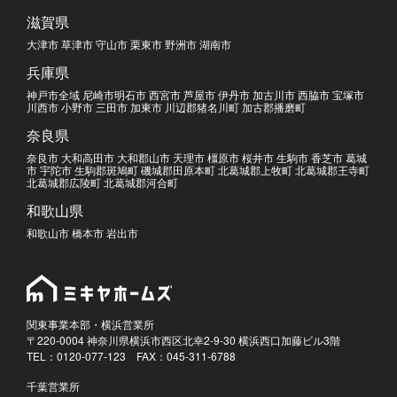
滋賀県
大津市 草津市 守山市 栗東市 野洲市 湖南市
兵庫県
神戸市全域 尼崎市明石市 西宮市 芦屋市 伊丹市 加古川市 西脇市 宝塚市
川西市 小野市 三田市 加東市 川辺郡猪名川町 加古郡播磨町
奈良県
奈良市 大和高田市 大和郡山市 天理市 橿原市 桜井市 生駒市 香芝市 葛城
市 宇陀市 生駒郡斑鳩町 磯城郡田原本町 北葛城郡上牧町 北葛城郡王寺町
北葛城郡広陵町 北葛城郡河合町
和歌山県
和歌山市 橋本市 岩出市
関東事業本部・横浜営業所
〒220-0004 神奈川県横浜市西区北幸2-9-30 横浜西口加藤ビル3階
TEL：0120-077-123 FAX：045-311-6788
千葉営業所