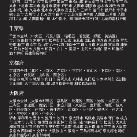
川越市 川口市 所沢市 飯能市 加須市 東松山市 春日部市 狭山市 羽生市 鴻
巣市 上尾市 草加市 越谷市 蕨市 戸田市 入間市 朝霞市 志木市 和光市 新
座市 桶川市 久喜市 北本市 八潮市 富士見市 三郷市 蓮田市 坂戸市 幸手市
鶴ヶ島市 吉川市 ふじみ野市 白岡市 北足立郡伊奈町 入間郡三芳町 入間
郡毛呂山町 入間郡越生町 比企郡小川町 南埼玉郡宮代町 北葛飾郡杉戸町
千葉県
千葉市全域（中央区・花見川区・稲毛区・若葉区・緑区・美浜区）
市川市 船橋市 木更津市 松戸市 野田市 茂原市 成田市 佐倉市 東金市 習志
野市 柏市 市原市 流山市 八千代市 我孫子市 鎌ケ谷市 君津市 富津市 浦安
市 四袖ケ浦市 八街市 印西市 白井市 富里市 山武市 大網白里市 印旛郡
酒々井町 長生郡長柄町
京都府
京都市全域（北区・上京区・左京区・中京区・東山区・下京区・南区・
右京区・伏見区・山科区・西京区）
宇治市 亀岡市 城陽市 向日市 長岡京市 八幡市 京田辺市 木津川市 乙訓郡
大山崎町 久世郡久御山町 綴喜郡井手町 相楽郡精華町
大阪府
大阪市全域（大阪市都島区・福島区・此花区・西区・港区・大正区・天
王寺区・浪速区・西淀川区・東淀川区・東成区・生野区・旭区・城東
区・阿倍野区・住吉区・東住吉区・西成区・淀川区・鶴見区・住之江
区・平野区・北区・中央区）
堺市 岸和田市 豊中市 池田市 吹田市 泉大津市 高槻市 貝塚市 守口市 枚方
市 茨木市 八尾市 泉佐野市 富田林市 寝屋川市 河内長野市 松原市 大東市
和泉市 箕面市 柏原市 羽曳野市 門真市 摂津市 高石市 藤井寺市 東大阪市
泉南市 四條畷市 交野市 大阪狭山市 阪南市 三島郡島本町 泉北郡忠岡町
泉南郡熊取町 泉南郡岬町