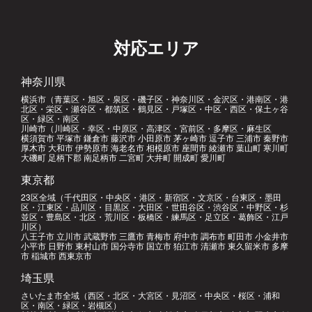
対応エリア
神奈川県
横浜市（青葉区・旭区・泉区・磯子区・神奈川区・金沢区・港南区・港
北区・栄区・瀬谷区・都筑区・鶴見区・戸塚区・中区・西区・保土ヶ谷
区・緑区・南区
川崎市（川崎区・幸区・中原区・高津区・宮前区・多摩区・麻生区
横須賀市 平塚市 鎌倉市 藤沢市 小田原市 茅ヶ崎市 逗子市 三浦市 秦野市
厚木市 大和市 伊勢原市 海老名市 相模原市 座間市 綾瀬市 葉山町 寒川町
大磯町 足柄下郡 南足柄市 二宮町 大井町 開成町 愛川町
東京都
23区全域（千代田区・中央区・港区・新宿区・文京区・台東区・墨田
区・江東区・品川区・目黒区・大田区・世田谷区・渋谷区・中野区・杉
並区・豊島区・北区・荒川区・板橋区・練馬区・足立区・葛飾区・江戸
川区）
八王子市 立川市 武蔵野市 三鷹市 青梅市 府中市 調布市 町田市 小金井市
小平市 日野市 東村山市 国分寺市 国立市 狛江市 清瀬市 東久留米市 多摩
市 稲城市 西東京市
埼玉県
さいたま市全域（西区・北区・大宮区・見沼区・中央区・桜区・浦和
区・南区・緑区・岩槻区）