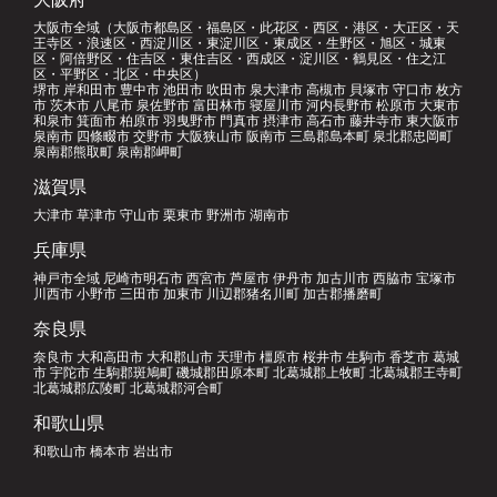
大阪市全域（大阪市都島区・福島区・此花区・西区・港区・大正区・天
王寺区・浪速区・西淀川区・東淀川区・東成区・生野区・旭区・城東
区・阿倍野区・住吉区・東住吉区・西成区・淀川区・鶴見区・住之江
区・平野区・北区・中央区）
堺市 岸和田市 豊中市 池田市 吹田市 泉大津市 高槻市 貝塚市 守口市 枚方
市 茨木市 八尾市 泉佐野市 富田林市 寝屋川市 河内長野市 松原市 大東市
和泉市 箕面市 柏原市 羽曳野市 門真市 摂津市 高石市 藤井寺市 東大阪市
泉南市 四條畷市 交野市 大阪狭山市 阪南市 三島郡島本町 泉北郡忠岡町
泉南郡熊取町 泉南郡岬町
滋賀県
大津市 草津市 守山市 栗東市 野洲市 湖南市
兵庫県
神戸市全域 尼崎市明石市 西宮市 芦屋市 伊丹市 加古川市 西脇市 宝塚市
川西市 小野市 三田市 加東市 川辺郡猪名川町 加古郡播磨町
奈良県
奈良市 大和高田市 大和郡山市 天理市 橿原市 桜井市 生駒市 香芝市 葛城
市 宇陀市 生駒郡斑鳩町 磯城郡田原本町 北葛城郡上牧町 北葛城郡王寺町
北葛城郡広陵町 北葛城郡河合町
和歌山県
和歌山市 橋本市 岩出市