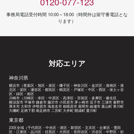
0120-077-123
事務局電話受付時間 10:00～18:00（時間外は留守番電話とな
ります）
対応エリア
神奈川県
横浜市（青葉区・旭区・泉区・磯子区・神奈川区・金沢区・港南区・港
北区・栄区・瀬谷区・都筑区・鶴見区・戸塚区・中区・西区・保土ヶ谷
区・緑区・南区
川崎市（川崎区・幸区・中原区・高津区・宮前区・多摩区・麻生区
横須賀市 平塚市 鎌倉市 藤沢市 小田原市 茅ヶ崎市 逗子市 三浦市 秦野市
厚木市 大和市 伊勢原市 海老名市 相模原市 座間市 綾瀬市 葉山町 寒川町
大磯町 足柄下郡 南足柄市 二宮町 大井町 開成町 愛川町
東京都
23区全域（千代田区・中央区・港区・新宿区・文京区・台東区・墨田
区・江東区・品川区・目黒区・大田区・世田谷区・渋谷区・中野区・杉