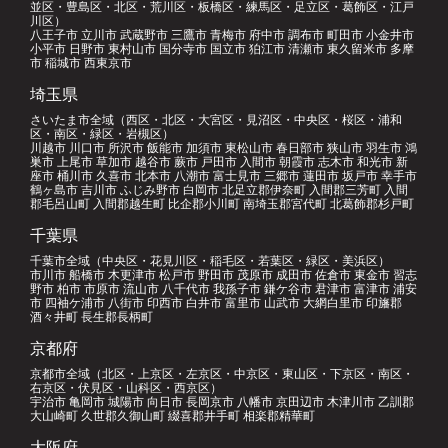
並区・豊島区・北区・荒川区・板橋区・練馬区・足立区・葛飾区・江戸
川区）
八王子市 立川市 武蔵野市 三鷹市 青梅市 府中市 調布市 町田市 小金井市
小平市 日野市 東村山市 国分寺市 国立市 狛江市 清瀬市 東久留米市 多摩
市 稲城市 西東京市
埼玉県
さいたま市全域（西区・北区・大宮区・見沼区・中央区・桜区・浦和
区・南区・緑区・岩槻区）
川越市 川口市 所沢市 飯能市 加須市 東松山市 春日部市 狭山市 羽生市 鴻
巣市 上尾市 草加市 越谷市 蕨市 戸田市 入間市 朝霞市 志木市 和光市 新
座市 桶川市 久喜市 北本市 八潮市 富士見市 三郷市 蓮田市 坂戸市 幸手市
鶴ヶ島市 吉川市 ふじみ野市 白岡市 北足立郡伊奈町 入間郡三芳町 入間
郡毛呂山町 入間郡越生町 比企郡小川町 南埼玉郡宮代町 北葛飾郡杉戸町
千葉県
千葉市全域（中央区・花見川区・稲毛区・若葉区・緑区・美浜区）
市川市 船橋市 木更津市 松戸市 野田市 茂原市 成田市 佐倉市 東金市 習志
野市 柏市 市原市 流山市 八千代市 我孫子市 鎌ケ谷市 君津市 富津市 浦安
市 四袖ケ浦市 八街市 印西市 白井市 富里市 山武市 大網白里市 印旛郡
酒々井町 長生郡長柄町
京都府
京都市全域（北区・上京区・左京区・中京区・東山区・下京区・南区・
右京区・伏見区・山科区・西京区）
宇治市 亀岡市 城陽市 向日市 長岡京市 八幡市 京田辺市 木津川市 乙訓郡
大山崎町 久世郡久御山町 綴喜郡井手町 相楽郡精華町
大阪府