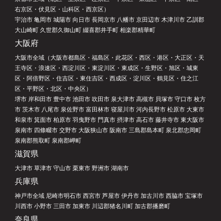
右京区・伏見区・山科区・西京区）
宇治市 亀岡市 城陽市 向日市 長岡京市 八幡市 京田辺市 木津川市 乙訓郡
大山崎町 久世郡久御山町 綴喜郡井手町 相楽郡精華町
大阪府
大阪市全域（大阪市都島区・福島区・此花区・西区・港区・大正区・天
王寺区・浪速区・西淀川区・東淀川区・東成区・生野区・旭区・城東
区・阿倍野区・住吉区・東住吉区・西成区・淀川区・鶴見区・住之江
区・平野区・北区・中央区）
堺市 岸和田市 豊中市 池田市 吹田市 泉大津市 高槻市 貝塚市 守口市 枚方
市 茨木市 八尾市 泉佐野市 富田林市 寝屋川市 河内長野市 松原市 大東市
和泉市 箕面市 柏原市 羽曳野市 門真市 摂津市 高石市 藤井寺市 東大阪市
泉南市 四條畷市 交野市 大阪狭山市 阪南市 三島郡島本町 泉北郡忠岡町
泉南郡熊取町 泉南郡岬町
滋賀県
大津市 草津市 守山市 栗東市 野洲市 湖南市
兵庫県
神戸市全域 尼崎市明石市 西宮市 芦屋市 伊丹市 加古川市 西脇市 宝塚市
川西市 小野市 三田市 加東市 川辺郡猪名川町 加古郡播磨町
奈良県