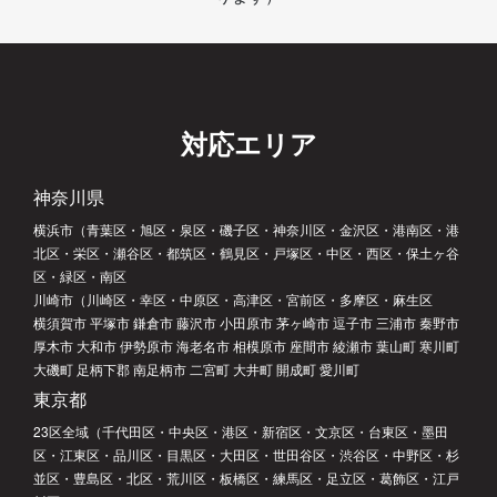
対応エリア
神奈川県
横浜市（青葉区・旭区・泉区・磯子区・神奈川区・金沢区・港南区・港
北区・栄区・瀬谷区・都筑区・鶴見区・戸塚区・中区・西区・保土ヶ谷
区・緑区・南区
川崎市（川崎区・幸区・中原区・高津区・宮前区・多摩区・麻生区
横須賀市 平塚市 鎌倉市 藤沢市 小田原市 茅ヶ崎市 逗子市 三浦市 秦野市
厚木市 大和市 伊勢原市 海老名市 相模原市 座間市 綾瀬市 葉山町 寒川町
大磯町 足柄下郡 南足柄市 二宮町 大井町 開成町 愛川町
東京都
23区全域（千代田区・中央区・港区・新宿区・文京区・台東区・墨田
区・江東区・品川区・目黒区・大田区・世田谷区・渋谷区・中野区・杉
並区・豊島区・北区・荒川区・板橋区・練馬区・足立区・葛飾区・江戸