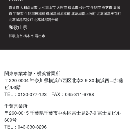
奈良市 大和高田市 大和郡山市 天理市 橿原市 桜井市 生駒市 香芝市 葛城
市 宇陀市 生駒郡斑鳩町 磯城郡田原本町 北葛城郡上牧町 北葛城郡王寺町
北葛城郡広陵町 北葛城郡河合町
和歌山県
和歌山市 橋本市 岩出市
関東事業本部・横浜営業所
〒220-0004 神奈川県横浜市西区北幸2-9-30 横浜西口加藤
ビル3階
TEL：0120-077-123 FAX：045-311-6788
千葉営業所
〒260-0015 千葉県千葉市中央区冨士見2-7-9 冨士見ビル
609号
TEL：043-330-3296