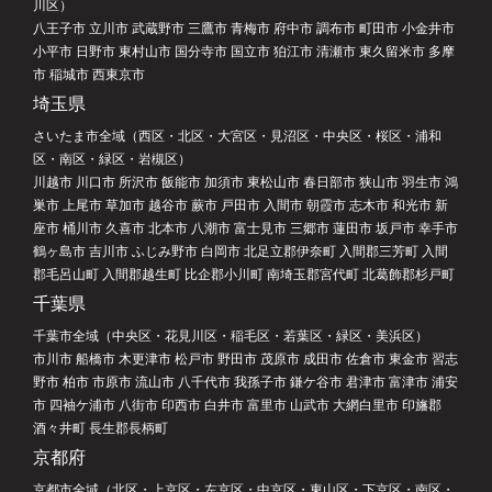
川区）
八王子市 立川市 武蔵野市 三鷹市 青梅市 府中市 調布市 町田市 小金井市
小平市 日野市 東村山市 国分寺市 国立市 狛江市 清瀬市 東久留米市 多摩
市 稲城市 西東京市
埼玉県
さいたま市全域（西区・北区・大宮区・見沼区・中央区・桜区・浦和
区・南区・緑区・岩槻区）
川越市 川口市 所沢市 飯能市 加須市 東松山市 春日部市 狭山市 羽生市 鴻
巣市 上尾市 草加市 越谷市 蕨市 戸田市 入間市 朝霞市 志木市 和光市 新
座市 桶川市 久喜市 北本市 八潮市 富士見市 三郷市 蓮田市 坂戸市 幸手市
鶴ヶ島市 吉川市 ふじみ野市 白岡市 北足立郡伊奈町 入間郡三芳町 入間
郡毛呂山町 入間郡越生町 比企郡小川町 南埼玉郡宮代町 北葛飾郡杉戸町
千葉県
千葉市全域（中央区・花見川区・稲毛区・若葉区・緑区・美浜区）
市川市 船橋市 木更津市 松戸市 野田市 茂原市 成田市 佐倉市 東金市 習志
野市 柏市 市原市 流山市 八千代市 我孫子市 鎌ケ谷市 君津市 富津市 浦安
市 四袖ケ浦市 八街市 印西市 白井市 富里市 山武市 大網白里市 印旛郡
酒々井町 長生郡長柄町
京都府
京都市全域（北区・上京区・左京区・中京区・東山区・下京区・南区・