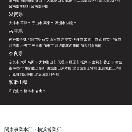
泉南郡熊取町 泉南郡岬町
滋賀県
大津市 草津市 守山市 栗東市 野洲市 湖南市
兵庫県
神戸市全域 尼崎市明石市 西宮市 芦屋市 伊丹市 加古川市 西脇市 宝塚市
川西市 小野市 三田市 加東市 川辺郡猪名川町 加古郡播磨町
奈良県
奈良市 大和高田市 大和郡山市 天理市 橿原市 桜井市 生駒市 香芝市 葛城
市 宇陀市 生駒郡斑鳩町 磯城郡田原本町 北葛城郡上牧町 北葛城郡王寺町
北葛城郡広陵町 北葛城郡河合町
和歌山県
和歌山市 橋本市 岩出市
関東事業本部・横浜営業所