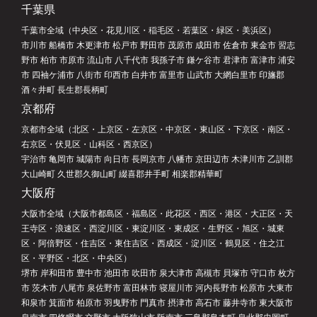
千葉県
千葉市全域（中央区・花見川区・稲毛区・若葉区・緑区・美浜区）
市川市 船橋市 木更津市 松戸市 野田市 茂原市 成田市 佐倉市 東金市 習志
野市 柏市 市原市 流山市 八千代市 我孫子市 鎌ケ谷市 君津市 富津市 浦安
市 四袖ケ浦市 八街市 印西市 白井市 富里市 山武市 大網白里市 印旛郡
酒々井町 長生郡長柄町
京都府
京都市全域（北区・上京区・左京区・中京区・東山区・下京区・南区・
右京区・伏見区・山科区・西京区）
宇治市 亀岡市 城陽市 向日市 長岡京市 八幡市 京田辺市 木津川市 乙訓郡
大山崎町 久世郡久御山町 綴喜郡井手町 相楽郡精華町
大阪府
大阪市全域（大阪市都島区・福島区・此花区・西区・港区・大正区・天
王寺区・浪速区・西淀川区・東淀川区・東成区・生野区・旭区・城東
区・阿倍野区・住吉区・東住吉区・西成区・淀川区・鶴見区・住之江
区・平野区・北区・中央区）
堺市 岸和田市 豊中市 池田市 吹田市 泉大津市 高槻市 貝塚市 守口市 枚方
市 茨木市 八尾市 泉佐野市 富田林市 寝屋川市 河内長野市 松原市 大東市
和泉市 箕面市 柏原市 羽曳野市 門真市 摂津市 高石市 藤井寺市 東大阪市
泉南市 四條畷市 交野市 大阪狭山市 阪南市 三島郡島本町 泉北郡忠岡町