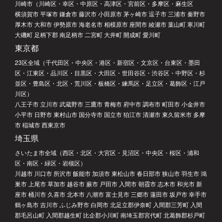
川崎市（川崎区・幸区・中原区・高津区・宮前区・多摩区・麻生区
横須賀市 平塚市 鎌倉市 藤沢市 小田原市 茅ヶ崎市 逗子市 三浦市 秦野市
厚木市 大和市 伊勢原市 海老名市 相模原市 座間市 綾瀬市 葉山町 寒川町
大磯町 足柄下郡 南足柄市 二宮町 大井町 開成町 愛川町
東京都
23区全域（千代田区・中央区・港区・新宿区・文京区・台東区・墨田
区・江東区・品川区・目黒区・大田区・世田谷区・渋谷区・中野区・杉
並区・豊島区・北区・荒川区・板橋区・練馬区・足立区・葛飾区・江戸
川区）
八王子市 立川市 武蔵野市 三鷹市 青梅市 府中市 調布市 町田市 小金井市
小平市 日野市 東村山市 国分寺市 国立市 狛江市 清瀬市 東久留米市 多摩
市 稲城市 西東京市
埼玉県
さいたま市全域（西区・北区・大宮区・見沼区・中央区・桜区・浦和
区・南区・緑区・岩槻区）
川越市 川口市 所沢市 飯能市 加須市 東松山市 春日部市 狭山市 羽生市 鴻
巣市 上尾市 草加市 越谷市 蕨市 戸田市 入間市 朝霞市 志木市 和光市 新
座市 桶川市 久喜市 北本市 八潮市 富士見市 三郷市 蓮田市 坂戸市 幸手市
鶴ヶ島市 吉川市 ふじみ野市 白岡市 北足立郡伊奈町 入間郡三芳町 入間
郡毛呂山町 入間郡越生町 比企郡小川町 南埼玉郡宮代町 北葛飾郡杉戸町