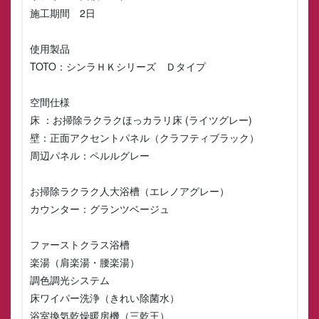
施工期間 2日
使用製品
TOTO：シンラＨＫシリーズ Ｄタイプ
空間仕様
床 ：お掃除ラクラクほっカラリ床 (ライツグレー)
壁：正面アクセントパネル（クラフティブラック）
周辺パネル：ペルルグレー
お掃除ラクラク人大浴槽（エレノアグレー）
カウンター：グランツベージュ
ファーストクラス浴槽
楽湯（肩楽湯・腰楽湯）
調色調光システム
床ワイパー洗浄（きれい除菌水）
浴室換気乾燥暖房機（三乾王）