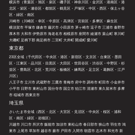
横浜市（青葉区・旭区・泉区・磯子区・神奈川区・金沢区・港南区・港
北区・栄区・瀬谷区・都筑区・鶴見区・戸塚区・中区・西区・保土ヶ谷
区・緑区・南区
川崎市（川崎区・幸区・中原区・高津区・宮前区・多摩区・麻生区
横須賀市 平塚市 鎌倉市 藤沢市 小田原市 茅ヶ崎市 逗子市 三浦市 秦野市
厚木市 大和市 伊勢原市 海老名市 相模原市 座間市 綾瀬市 葉山町 寒川町
大磯町 足柄下郡 南足柄市 二宮町 大井町 開成町 愛川町
東京都
23区全域（千代田区・中央区・港区・新宿区・文京区・台東区・墨田
区・江東区・品川区・目黒区・大田区・世田谷区・渋谷区・中野区・杉
並区・豊島区・北区・荒川区・板橋区・練馬区・足立区・葛飾区・江戸
川区）
八王子市 立川市 武蔵野市 三鷹市 青梅市 府中市 調布市 町田市 小金井市
小平市 日野市 東村山市 国分寺市 国立市 狛江市 清瀬市 東久留米市 多摩
市 稲城市 西東京市
埼玉県
さいたま市全域（西区・北区・大宮区・見沼区・中央区・桜区・浦和
区・南区・緑区・岩槻区）
川越市 川口市 所沢市 飯能市 加須市 東松山市 春日部市 狭山市 羽生市 鴻
巣市 上尾市 草加市 越谷市 蕨市 戸田市 入間市 朝霞市 志木市 和光市 新