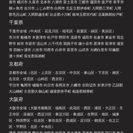
座市 桶川市 久喜市 北本市 八潮市 富士見市 三郷市 蓮田市 坂戸市 幸手市
鶴ヶ島市 吉川市 ふじみ野市 白岡市 北足立郡伊奈町 入間郡三芳町 入間
郡毛呂山町 入間郡越生町 比企郡小川町 南埼玉郡宮代町 北葛飾郡杉戸町
千葉県
千葉市全域（中央区・花見川区・稲毛区・若葉区・緑区・美浜区）
市川市 船橋市 木更津市 松戸市 野田市 茂原市 成田市 佐倉市 東金市 習志
野市 柏市 市原市 流山市 八千代市 我孫子市 鎌ケ谷市 君津市 富津市 浦安
市 四袖ケ浦市 八街市 印西市 白井市 富里市 山武市 大網白里市 印旛郡
酒々井町 長生郡長柄町
京都府
京都市全域（北区・上京区・左京区・中京区・東山区・下京区・南区・
右京区・伏見区・山科区・西京区）
宇治市 亀岡市 城陽市 向日市 長岡京市 八幡市 京田辺市 木津川市 乙訓郡
大山崎町 久世郡久御山町 綴喜郡井手町 相楽郡精華町
大阪府
大阪市全域（大阪市都島区・福島区・此花区・西区・港区・大正区・天
王寺区・浪速区・西淀川区・東淀川区・東成区・生野区・旭区・城東
区・阿倍野区・住吉区・東住吉区・西成区・淀川区・鶴見区・住之江
区・平野区・北区・中央区）
堺市 岸和田市 豊中市 池田市 吹田市 泉大津市 高槻市 貝塚市 守口市 枚方