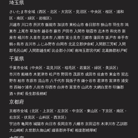
埼玉県
さいたま市全域（西区・北区・大宮区・見沼区・中央区・桜区・浦和
区・南区・緑区・岩槻区）
川越市 川口市 所沢市 飯能市 加須市 東松山市 春日部市 狭山市 羽生市 鴻
巣市 上尾市 草加市 越谷市 蕨市 戸田市 入間市 朝霞市 志木市 和光市 新
座市 桶川市 久喜市 北本市 八潮市 富士見市 三郷市 蓮田市 坂戸市 幸手市
鶴ヶ島市 吉川市 ふじみ野市 白岡市 北足立郡伊奈町 入間郡三芳町 入間
郡毛呂山町 入間郡越生町 比企郡小川町 南埼玉郡宮代町 北葛飾郡杉戸町
千葉県
千葉市全域（中央区・花見川区・稲毛区・若葉区・緑区・美浜区）
市川市 船橋市 木更津市 松戸市 野田市 茂原市 成田市 佐倉市 東金市 習志
野市 柏市 市原市 流山市 八千代市 我孫子市 鎌ケ谷市 君津市 富津市 浦安
市 四袖ケ浦市 八街市 印西市 白井市 富里市 山武市 大網白里市 印旛郡
酒々井町 長生郡長柄町
京都府
京都市全域（北区・上京区・左京区・中京区・東山区・下京区・南区・
右京区・伏見区・山科区・西京区）
宇治市 亀岡市 城陽市 向日市 長岡京市 八幡市 京田辺市 木津川市 乙訓郡
大山崎町 久世郡久御山町 綴喜郡井手町 相楽郡精華町