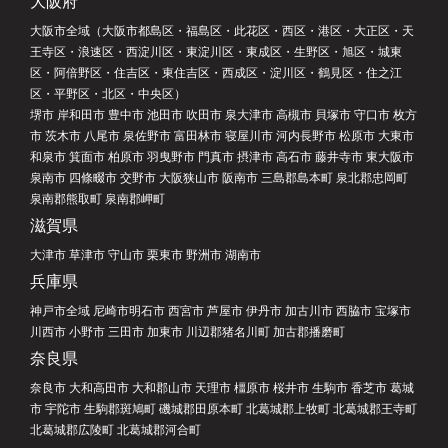
大阪府
大阪市全域（大阪市都島区・福島区・此花区・西区・港区・大正区・天
王寺区・浪速区・西淀川区・東淀川区・東成区・生野区・旭区・城東
区・阿倍野区・住吉区・東住吉区・西成区・淀川区・鶴見区・住之江
区・平野区・北区・中央区）
堺市 岸和田市 豊中市 池田市 吹田市 泉大津市 高槻市 貝塚市 守口市 枚方
市 茨木市 八尾市 泉佐野市 富田林市 寝屋川市 河内長野市 松原市 大東市
和泉市 箕面市 柏原市 羽曳野市 門真市 摂津市 高石市 藤井寺市 東大阪市
泉南市 四條畷市 交野市 大阪狭山市 阪南市 三島郡島本町 泉北郡忠岡町
泉南郡熊取町 泉南郡岬町
滋賀県
大津市 草津市 守山市 栗東市 野洲市 湖南市
兵庫県
神戸市全域 尼崎市明石市 西宮市 芦屋市 伊丹市 加古川市 西脇市 宝塚市
川西市 小野市 三田市 加東市 川辺郡猪名川町 加古郡播磨町
奈良県
奈良市 大和高田市 大和郡山市 天理市 橿原市 桜井市 生駒市 香芝市 葛城
市 宇陀市 生駒郡斑鳩町 磯城郡田原本町 北葛城郡上牧町 北葛城郡王寺町
北葛城郡広陵町 北葛城郡河合町