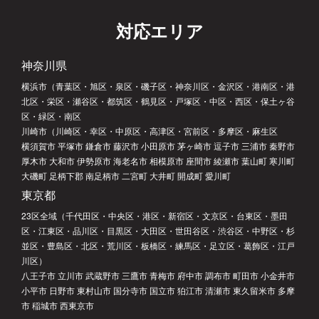
対応エリア
神奈川県
横浜市（青葉区・旭区・泉区・磯子区・神奈川区・金沢区・港南区・港
北区・栄区・瀬谷区・都筑区・鶴見区・戸塚区・中区・西区・保土ヶ谷
区・緑区・南区
川崎市（川崎区・幸区・中原区・高津区・宮前区・多摩区・麻生区
横須賀市 平塚市 鎌倉市 藤沢市 小田原市 茅ヶ崎市 逗子市 三浦市 秦野市
厚木市 大和市 伊勢原市 海老名市 相模原市 座間市 綾瀬市 葉山町 寒川町
大磯町 足柄下郡 南足柄市 二宮町 大井町 開成町 愛川町
東京都
23区全域（千代田区・中央区・港区・新宿区・文京区・台東区・墨田
区・江東区・品川区・目黒区・大田区・世田谷区・渋谷区・中野区・杉
並区・豊島区・北区・荒川区・板橋区・練馬区・足立区・葛飾区・江戸
川区）
八王子市 立川市 武蔵野市 三鷹市 青梅市 府中市 調布市 町田市 小金井市
小平市 日野市 東村山市 国分寺市 国立市 狛江市 清瀬市 東久留米市 多摩
市 稲城市 西東京市