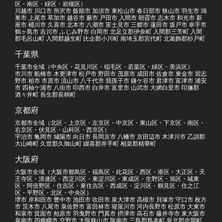
区・南区・緑区・岩槻区）
川越市 川口市 所沢市 飯能市 加須市 東松山市 春日部市 狭山市 羽生市 鴻
巣市 上尾市 草加市 越谷市 蕨市 戸田市 入間市 朝霞市 志木市 和光市 新
座市 桶川市 久喜市 北本市 八潮市 富士見市 三郷市 蓮田市 坂戸市 幸手市
鶴ヶ島市 吉川市 ふじみ野市 白岡市 北足立郡伊奈町 入間郡三芳町 入間
郡毛呂山町 入間郡越生町 比企郡小川町 南埼玉郡宮代町 北葛飾郡杉戸町
千葉県
千葉市全域（中央区・花見川区・稲毛区・若葉区・緑区・美浜区）
市川市 船橋市 木更津市 松戸市 野田市 茂原市 成田市 佐倉市 東金市 習志
野市 柏市 市原市 流山市 八千代市 我孫子市 鎌ケ谷市 君津市 富津市 浦安
市 四袖ケ浦市 八街市 印西市 白井市 富里市 山武市 大網白里市 印旛郡
酒々井町 長生郡長柄町
京都府
京都市全域（北区・上京区・左京区・中京区・東山区・下京区・南区・
右京区・伏見区・山科区・西京区）
宇治市 亀岡市 城陽市 向日市 長岡京市 八幡市 京田辺市 木津川市 乙訓郡
大山崎町 久世郡久御山町 綴喜郡井手町 相楽郡精華町
大阪府
大阪市全域（大阪市都島区・福島区・此花区・西区・港区・大正区・天
王寺区・浪速区・西淀川区・東淀川区・東成区・生野区・旭区・城東
区・阿倍野区・住吉区・東住吉区・西成区・淀川区・鶴見区・住之江
区・平野区・北区・中央区）
堺市 岸和田市 豊中市 池田市 吹田市 泉大津市 高槻市 貝塚市 守口市 枚方
市 茨木市 八尾市 泉佐野市 富田林市 寝屋川市 河内長野市 松原市 大東市
和泉市 箕面市 柏原市 羽曳野市 門真市 摂津市 高石市 藤井寺市 東大阪市
泉南市 四條畷市 交野市 大阪狭山市 阪南市 三島郡島本町 泉北郡忠岡町