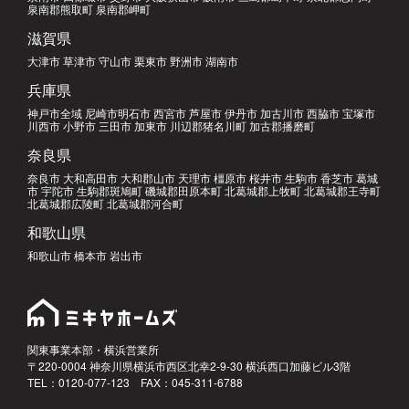
泉南郡熊取町 泉南郡岬町
滋賀県
大津市 草津市 守山市 栗東市 野洲市 湖南市
兵庫県
神戸市全域 尼崎市明石市 西宮市 芦屋市 伊丹市 加古川市 西脇市 宝塚市
川西市 小野市 三田市 加東市 川辺郡猪名川町 加古郡播磨町
奈良県
奈良市 大和高田市 大和郡山市 天理市 橿原市 桜井市 生駒市 香芝市 葛城
市 宇陀市 生駒郡斑鳩町 磯城郡田原本町 北葛城郡上牧町 北葛城郡王寺町
北葛城郡広陵町 北葛城郡河合町
和歌山県
和歌山市 橋本市 岩出市
関東事業本部・横浜営業所
〒220-0004 神奈川県横浜市西区北幸2-9-30 横浜西口加藤ビル3階
TEL：0120-077-123 FAX：045-311-6788