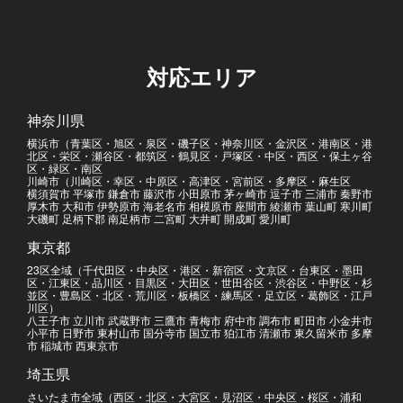
対応エリア
神奈川県
横浜市（青葉区・旭区・泉区・磯子区・神奈川区・金沢区・港南区・港
北区・栄区・瀬谷区・都筑区・鶴見区・戸塚区・中区・西区・保土ヶ谷
区・緑区・南区
川崎市（川崎区・幸区・中原区・高津区・宮前区・多摩区・麻生区
横須賀市 平塚市 鎌倉市 藤沢市 小田原市 茅ヶ崎市 逗子市 三浦市 秦野市
厚木市 大和市 伊勢原市 海老名市 相模原市 座間市 綾瀬市 葉山町 寒川町
大磯町 足柄下郡 南足柄市 二宮町 大井町 開成町 愛川町
東京都
23区全域（千代田区・中央区・港区・新宿区・文京区・台東区・墨田
区・江東区・品川区・目黒区・大田区・世田谷区・渋谷区・中野区・杉
並区・豊島区・北区・荒川区・板橋区・練馬区・足立区・葛飾区・江戸
川区）
八王子市 立川市 武蔵野市 三鷹市 青梅市 府中市 調布市 町田市 小金井市
小平市 日野市 東村山市 国分寺市 国立市 狛江市 清瀬市 東久留米市 多摩
市 稲城市 西東京市
埼玉県
さいたま市全域（西区・北区・大宮区・見沼区・中央区・桜区・浦和