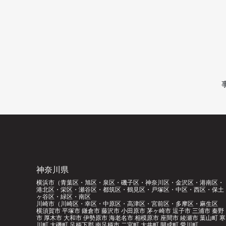
神奈川県
横浜市（青葉区・旭区・泉区・磯子区・神奈川区・金沢区・港南区・
港北区・栄区・瀬谷区・都筑区・鶴見区・戸塚区・中区・西区・保土
ヶ谷区・緑区・南区
川崎市（川崎区・幸区・中原区・高津区・宮前区・多摩区・麻生区
横須賀市 平塚市 鎌倉市 藤沢市 小田原市 茅ヶ崎市 逗子市 三浦市 秦野
市 厚木市 大和市 伊勢原市 海老名市 相模原市 座間市 綾瀬市 葉山町 寒
川町 大磯町 足柄下郡 南足柄市 二宮町 大井町 開成町 愛川町