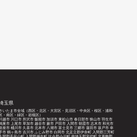
）
埼玉県
さいたま市全域（西区・北区・大宮区・見沼区・中央区・桜区・浦和
区・南区・緑区・岩槻区）
川越市 川口市 所沢市 飯能市 加須市 東松山市 春日部市 狭山市 羽生市
鴻巣市 上尾市 草加市 越谷市 蕨市 戸田市 入間市 朝霞市 志木市 和光市
新座市 桶川市 久喜市 北本市 八潮市 富士見市 三郷市 蓮田市 坂戸市 幸
手市 鶴ヶ島市 吉川市 ふじみ野市 白岡市 北足立郡伊奈町 入間郡三芳町
入間郡毛呂山町 入間郡越生町 比企郡小川町 南埼玉郡宮代町 北葛飾郡