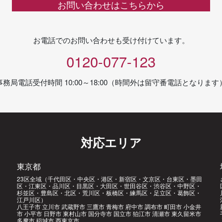
お問い合わせはこちらから
お電話でのお問い合わせも受け付けています。
0120-077-123
事務局電話受付時間 10:00～18:00（時間外は留守番電話となります
対応エリア
東京都
23区全域（千代田区・中央区・港区・新宿区・文京区・台東区・墨田
区・江東区・品川区・目黒区・大田区・世田谷区・渋谷区・中野区・
杉並区・豊島区・北区・荒川区・板橋区・練馬区・足立区・葛飾区・
江戸川区）
八王子市 立川市 武蔵野市 三鷹市 青梅市 府中市 調布市 町田市 小金井
市 小平市 日野市 東村山市 国分寺市 国立市 狛江市 清瀬市 東久留米市
多摩市 稲城市 西東京市