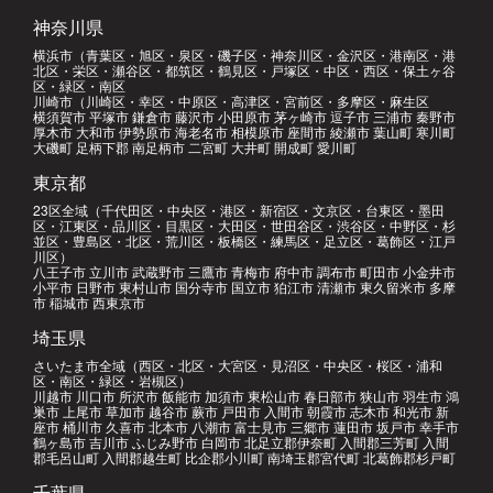
神奈川県
横浜市（青葉区・旭区・泉区・磯子区・神奈川区・金沢区・港南区・港
北区・栄区・瀬谷区・都筑区・鶴見区・戸塚区・中区・西区・保土ヶ谷
区・緑区・南区
川崎市（川崎区・幸区・中原区・高津区・宮前区・多摩区・麻生区
横須賀市 平塚市 鎌倉市 藤沢市 小田原市 茅ヶ崎市 逗子市 三浦市 秦野市
厚木市 大和市 伊勢原市 海老名市 相模原市 座間市 綾瀬市 葉山町 寒川町
大磯町 足柄下郡 南足柄市 二宮町 大井町 開成町 愛川町
東京都
23区全域（千代田区・中央区・港区・新宿区・文京区・台東区・墨田
区・江東区・品川区・目黒区・大田区・世田谷区・渋谷区・中野区・杉
並区・豊島区・北区・荒川区・板橋区・練馬区・足立区・葛飾区・江戸
川区）
八王子市 立川市 武蔵野市 三鷹市 青梅市 府中市 調布市 町田市 小金井市
小平市 日野市 東村山市 国分寺市 国立市 狛江市 清瀬市 東久留米市 多摩
市 稲城市 西東京市
埼玉県
さいたま市全域（西区・北区・大宮区・見沼区・中央区・桜区・浦和
区・南区・緑区・岩槻区）
川越市 川口市 所沢市 飯能市 加須市 東松山市 春日部市 狭山市 羽生市 鴻
巣市 上尾市 草加市 越谷市 蕨市 戸田市 入間市 朝霞市 志木市 和光市 新
座市 桶川市 久喜市 北本市 八潮市 富士見市 三郷市 蓮田市 坂戸市 幸手市
鶴ヶ島市 吉川市 ふじみ野市 白岡市 北足立郡伊奈町 入間郡三芳町 入間
郡毛呂山町 入間郡越生町 比企郡小川町 南埼玉郡宮代町 北葛飾郡杉戸町
千葉県