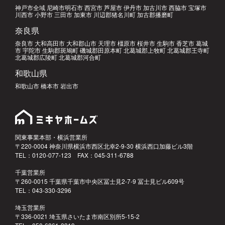
神戸市全域 尼崎市明石市 西宮市 芦屋市 伊丹市 加古川市 西脇市 宝塚市
川西市 小野市 三田市 加東市 川辺郡猪名川町 加古郡播磨町
奈良県
奈良市 大和高田市 大和郡山市 天理市 橿原市 桜井市 生駒市 香芝市 葛城
市 宇陀市 生駒郡斑鳩町 磯城郡田原本町 北葛城郡上牧町 北葛城郡王寺町
北葛城郡広陵町 北葛城郡河合町
和歌山県
和歌山市 橋本市 岩出市
関東事業本部・横浜営業所
〒220-0004 神奈川県横浜市西区北幸2-9-30 横浜西口加藤ビル3階
TEL：0120-077-123 FAX：045-311-6788
千葉営業所
〒260-0015 千葉県千葉市中央区冨士見2-7-9 冨士見ビル609号
TEL：043-330-3296
埼玉営業所
〒336-0021 埼玉県さいたま市南区別所5-15-2