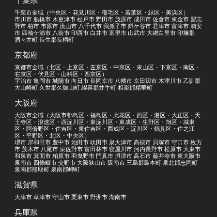
千葉市全域（中央区・花見川区・稲毛区・若葉区・緑区・美浜区）
市川市 船橋市 木更津市 松戸市 野田市 茂原市 成田市 佐倉市 東金市 習志
野市 柏市 市原市 流山市 八千代市 我孫子市 鎌ケ谷市 君津市 富津市 浦安
市 四袖ケ浦市 八街市 印西市 白井市 富里市 山武市 大網白里市 印旛郡
酒々井町 長生郡長柄町
京都府
京都市全域（北区・上京区・左京区・中京区・東山区・下京区・南区・
右京区・伏見区・山科区・西京区）
宇治市 亀岡市 城陽市 向日市 長岡京市 八幡市 京田辺市 木津川市 乙訓郡
大山崎町 久世郡久御山町 綴喜郡井手町 相楽郡精華町
大阪府
大阪市全域（大阪市都島区・福島区・此花区・西区・港区・大正区・天
王寺区・浪速区・西淀川区・東淀川区・東成区・生野区・旭区・城東
区・阿倍野区・住吉区・東住吉区・西成区・淀川区・鶴見区・住之江
区・平野区・北区・中央区）
堺市 岸和田市 豊中市 池田市 吹田市 泉大津市 高槻市 貝塚市 守口市 枚方
市 茨木市 八尾市 泉佐野市 富田林市 寝屋川市 河内長野市 松原市 大東市
和泉市 箕面市 柏原市 羽曳野市 門真市 摂津市 高石市 藤井寺市 東大阪市
泉南市 四條畷市 交野市 大阪狭山市 阪南市 三島郡島本町 泉北郡忠岡町
泉南郡熊取町 泉南郡岬町
滋賀県
大津市 草津市 守山市 栗東市 野洲市 湖南市
兵庫県