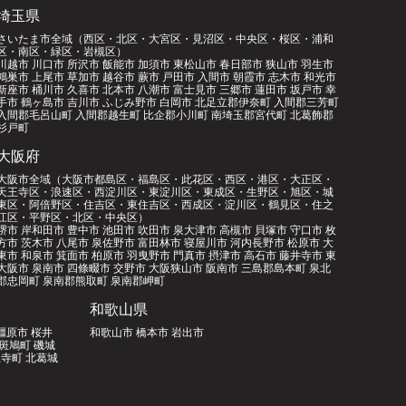
埼玉県
さいたま市全域（西区・北区・大宮区・見沼区・中央区・桜区・浦和
区・南区・緑区・岩槻区）
川越市 川口市 所沢市 飯能市 加須市 東松山市 春日部市 狭山市 羽生市
鴻巣市 上尾市 草加市 越谷市 蕨市 戸田市 入間市 朝霞市 志木市 和光市
新座市 桶川市 久喜市 北本市 八潮市 富士見市 三郷市 蓮田市 坂戸市 幸
手市 鶴ヶ島市 吉川市 ふじみ野市 白岡市 北足立郡伊奈町 入間郡三芳町
入間郡毛呂山町 入間郡越生町 比企郡小川町 南埼玉郡宮代町 北葛飾郡
杉戸町
大阪府
大阪市全域（大阪市都島区・福島区・此花区・西区・港区・大正区・
天王寺区・浪速区・西淀川区・東淀川区・東成区・生野区・旭区・城
東区・阿倍野区・住吉区・東住吉区・西成区・淀川区・鶴見区・住之
江区・平野区・北区・中央区）
堺市 岸和田市 豊中市 池田市 吹田市 泉大津市 高槻市 貝塚市 守口市 枚
方市 茨木市 八尾市 泉佐野市 富田林市 寝屋川市 河内長野市 松原市 大
東市 和泉市 箕面市 柏原市 羽曳野市 門真市 摂津市 高石市 藤井寺市 東
大阪市 泉南市 四條畷市 交野市 大阪狭山市 阪南市 三島郡島本町 泉北
郡忠岡町 泉南郡熊取町 泉南郡岬町
和歌山県
橿原市 桜井
和歌山市 橋本市 岩出市
郡斑鳩町 磯城
寺町 北葛城