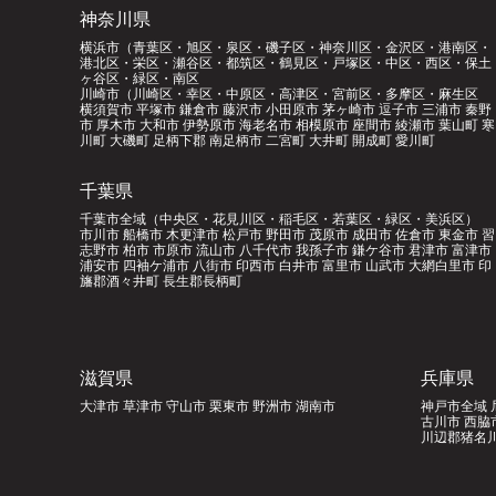
神奈川県
横浜市（青葉区・旭区・泉区・磯子区・神奈川区・金沢区・港南区・
港北区・栄区・瀬谷区・都筑区・鶴見区・戸塚区・中区・西区・保土
ヶ谷区・緑区・南区
川崎市（川崎区・幸区・中原区・高津区・宮前区・多摩区・麻生区
横須賀市 平塚市 鎌倉市 藤沢市 小田原市 茅ヶ崎市 逗子市 三浦市 秦野
市 厚木市 大和市 伊勢原市 海老名市 相模原市 座間市 綾瀬市 葉山町 寒
川町 大磯町 足柄下郡 南足柄市 二宮町 大井町 開成町 愛川町
千葉県
千葉市全域（中央区・花見川区・稲毛区・若葉区・緑区・美浜区）
市川市 船橋市 木更津市 松戸市 野田市 茂原市 成田市 佐倉市 東金市 習
志野市 柏市 市原市 流山市 八千代市 我孫子市 鎌ケ谷市 君津市 富津市
浦安市 四袖ケ浦市 八街市 印西市 白井市 富里市 山武市 大網白里市 印
旛郡酒々井町 長生郡長柄町
滋賀県
兵庫県
大津市 草津市 守山市 栗東市 野洲市 湖南市
神戸市全域 
古川市 西脇
川辺郡猪名川