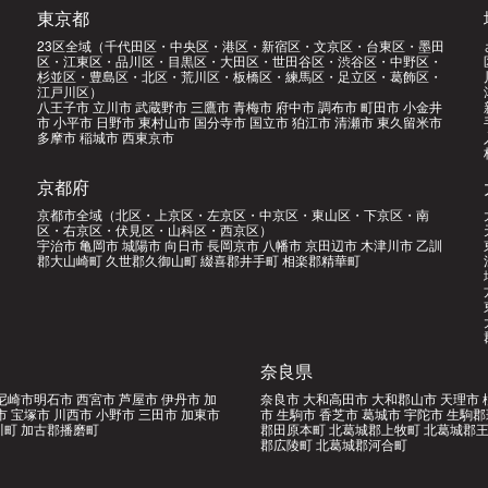
東京都
23区全域（千代田区・中央区・港区・新宿区・文京区・台東区・墨田
区・江東区・品川区・目黒区・大田区・世田谷区・渋谷区・中野区・
杉並区・豊島区・北区・荒川区・板橋区・練馬区・足立区・葛飾区・
江戸川区）
八王子市 立川市 武蔵野市 三鷹市 青梅市 府中市 調布市 町田市 小金井
市 小平市 日野市 東村山市 国分寺市 国立市 狛江市 清瀬市 東久留米市
多摩市 稲城市 西東京市
京都府
京都市全域（北区・上京区・左京区・中京区・東山区・下京区・南
区・右京区・伏見区・山科区・西京区）
宇治市 亀岡市 城陽市 向日市 長岡京市 八幡市 京田辺市 木津川市 乙訓
郡大山崎町 久世郡久御山町 綴喜郡井手町 相楽郡精華町
奈良県
尼崎市明石市 西宮市 芦屋市 伊丹市 加
奈良市 大和高田市 大和郡山市 天理市 
市 宝塚市 川西市 小野市 三田市 加東市
市 生駒市 香芝市 葛城市 宇陀市 生駒
町 加古郡播磨町
郡田原本町 北葛城郡上牧町 北葛城郡王
郡広陵町 北葛城郡河合町