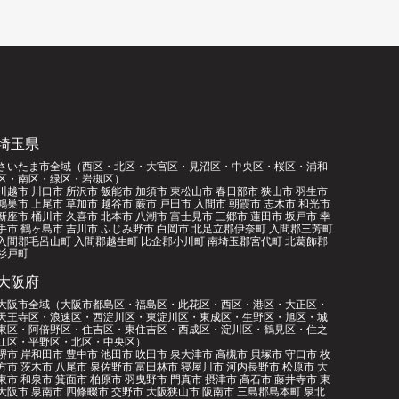
埼玉県
さいたま市全域（西区・北区・大宮区・見沼区・中央区・桜区・浦和
区・南区・緑区・岩槻区）
川越市 川口市 所沢市 飯能市 加須市 東松山市 春日部市 狭山市 羽生市
鴻巣市 上尾市 草加市 越谷市 蕨市 戸田市 入間市 朝霞市 志木市 和光市
新座市 桶川市 久喜市 北本市 八潮市 富士見市 三郷市 蓮田市 坂戸市 幸
手市 鶴ヶ島市 吉川市 ふじみ野市 白岡市 北足立郡伊奈町 入間郡三芳町
入間郡毛呂山町 入間郡越生町 比企郡小川町 南埼玉郡宮代町 北葛飾郡
杉戸町
大阪府
大阪市全域（大阪市都島区・福島区・此花区・西区・港区・大正区・
天王寺区・浪速区・西淀川区・東淀川区・東成区・生野区・旭区・城
東区・阿倍野区・住吉区・東住吉区・西成区・淀川区・鶴見区・住之
江区・平野区・北区・中央区）
堺市 岸和田市 豊中市 池田市 吹田市 泉大津市 高槻市 貝塚市 守口市 枚
方市 茨木市 八尾市 泉佐野市 富田林市 寝屋川市 河内長野市 松原市 大
東市 和泉市 箕面市 柏原市 羽曳野市 門真市 摂津市 高石市 藤井寺市 東
大阪市 泉南市 四條畷市 交野市 大阪狭山市 阪南市 三島郡島本町 泉北