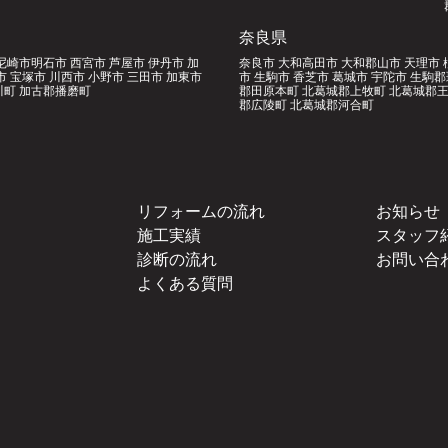
奈良県
尼崎市明石市 西宮市 芦屋市 伊丹市 加
奈良市 大和高田市 大和郡山市 天理市 
市 宝塚市 川西市 小野市 三田市 加東市
市 生駒市 香芝市 葛城市 宇陀市 生駒
町 加古郡播磨町
郡田原本町 北葛城郡上牧町 北葛城郡王
郡広陵町 北葛城郡河合町
リフォームの流れ
お知らせ
施工実績
スタッフ
診断の流れ
お問い合
よくある質問