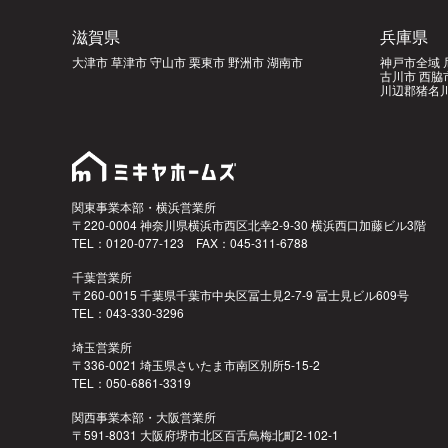
滋賀県
兵庫県
大津市 草津市 守山市 栗東市 野洲市 湖南市
神戸市全域 
古川市 西脇
川辺郡猪名川
関東事業本部・横浜営業所
〒220-0004 神奈川県横浜市西区北幸2-9-30 横浜西口加藤ビル3階
TEL：0120-077-123 FAX：045-311-6788
千葉営業所
〒260-0015 千葉県千葉市中央区冨士見2-7-9 冨士見ビル609号
TEL：043-330-3296
埼玉営業所
〒336-0021 埼玉県さいたま市南区別所5-15-2
TEL：050-6861-3319
関西事業本部・大阪営業所
〒591-8031 大阪府堺市北区百舌鳥梅北町2-102-1