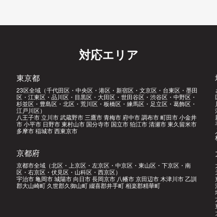
対応エリア
東京都
23区全域（千代田区・中央区・港区・新宿区・文京区・台東区・墨田
区・江東区・品川区・目黒区・大田区・世田谷区・渋谷区・中野区・
杉並区・豊島区・北区・荒川区・板橋区・練馬区・足立区・葛飾区・
江戸川区）
八王子市 立川市 武蔵野市 三鷹市 青梅市 府中市 調布市 町田市 小金井
市 小平市 日野市 東村山市 国分寺市 国立市 狛江市 清瀬市 東久留米市
多摩市 稲城市 西東京市
京都府
京都市全域（北区・上京区・左京区・中京区・東山区・下京区・南
区・右京区・伏見区・山科区・西京区）
宇治市 亀岡市 城陽市 向日市 長岡京市 八幡市 京田辺市 木津川市 乙訓
郡大山崎町 久世郡久御山町 綴喜郡井手町 相楽郡精華町