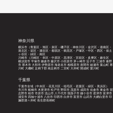
神奈川県
横浜市（青葉区・旭区・泉区・磯子区・神奈川区・金沢区・港南区・
港北区・栄区・瀬谷区・都筑区・鶴見区・戸塚区・中区・西区・保土
ヶ谷区・緑区・南区
川崎市（川崎区・幸区・中原区・高津区・宮前区・多摩区・麻生区
横須賀市 平塚市 鎌倉市 藤沢市 小田原市 茅ヶ崎市 逗子市 三浦市 秦野
市 厚木市 大和市 伊勢原市 海老名市 相模原市 座間市 綾瀬市 葉山町 寒
川町 大磯町 足柄下郡 南足柄市 二宮町 大井町 開成町 愛川町
千葉県
千葉市全域（中央区・花見川区・稲毛区・若葉区・緑区・美浜区）
市川市 船橋市 木更津市 松戸市 野田市 茂原市 成田市 佐倉市 東金市 習
志野市 柏市 市原市 流山市 八千代市 我孫子市 鎌ケ谷市 君津市 富津市
浦安市 四袖ケ浦市 八街市 印西市 白井市 富里市 山武市 大網白里市 印
旛郡酒々井町 長生郡長柄町