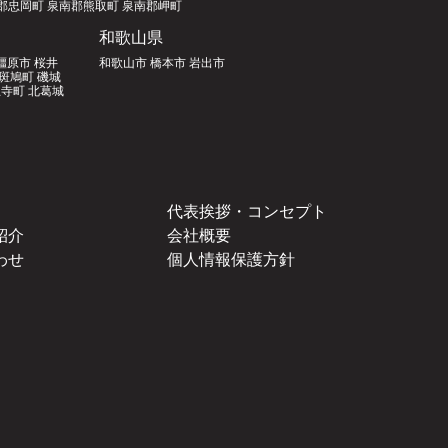
郡忠岡町 泉南郡熊取町 泉南郡岬町
和歌山県
橿原市 桜井
和歌山市 橋本市 岩出市
郡斑鳩町 磯城
寺町 北葛城
代表挨拶・コンセプト
紹介
会社概要
わせ
個人情報保護方針