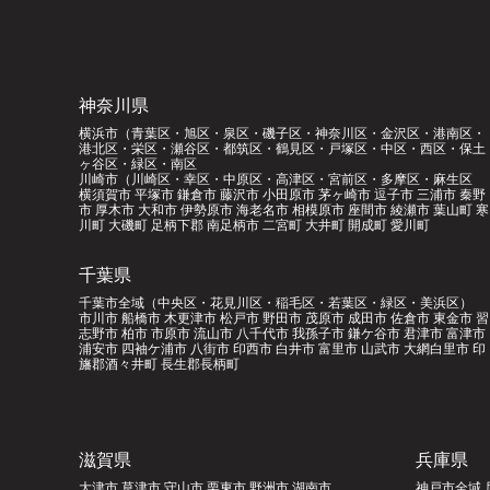
神奈川県
横浜市（青葉区・旭区・泉区・磯子区・神奈川区・金沢区・港南区・
港北区・栄区・瀬谷区・都筑区・鶴見区・戸塚区・中区・西区・保土
ヶ谷区・緑区・南区
川崎市（川崎区・幸区・中原区・高津区・宮前区・多摩区・麻生区
横須賀市 平塚市 鎌倉市 藤沢市 小田原市 茅ヶ崎市 逗子市 三浦市 秦野
市 厚木市 大和市 伊勢原市 海老名市 相模原市 座間市 綾瀬市 葉山町 寒
川町 大磯町 足柄下郡 南足柄市 二宮町 大井町 開成町 愛川町
千葉県
千葉市全域（中央区・花見川区・稲毛区・若葉区・緑区・美浜区）
市川市 船橋市 木更津市 松戸市 野田市 茂原市 成田市 佐倉市 東金市 習
志野市 柏市 市原市 流山市 八千代市 我孫子市 鎌ケ谷市 君津市 富津市
浦安市 四袖ケ浦市 八街市 印西市 白井市 富里市 山武市 大網白里市 印
旛郡酒々井町 長生郡長柄町
滋賀県
兵庫県
大津市 草津市 守山市 栗東市 野洲市 湖南市
神戸市全域 