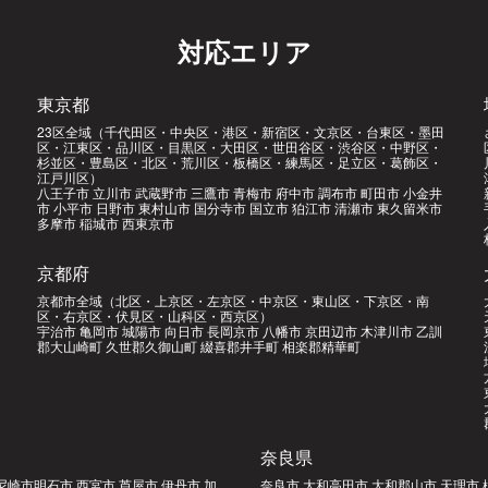
対応エリア
東京都
23区全域（千代田区・中央区・港区・新宿区・文京区・台東区・墨田
区・江東区・品川区・目黒区・大田区・世田谷区・渋谷区・中野区・
杉並区・豊島区・北区・荒川区・板橋区・練馬区・足立区・葛飾区・
江戸川区）
八王子市 立川市 武蔵野市 三鷹市 青梅市 府中市 調布市 町田市 小金井
市 小平市 日野市 東村山市 国分寺市 国立市 狛江市 清瀬市 東久留米市
多摩市 稲城市 西東京市
京都府
京都市全域（北区・上京区・左京区・中京区・東山区・下京区・南
区・右京区・伏見区・山科区・西京区）
宇治市 亀岡市 城陽市 向日市 長岡京市 八幡市 京田辺市 木津川市 乙訓
郡大山崎町 久世郡久御山町 綴喜郡井手町 相楽郡精華町
奈良県
尼崎市明石市 西宮市 芦屋市 伊丹市 加
奈良市 大和高田市 大和郡山市 天理市 