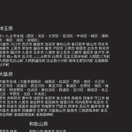
埼玉県
さいたま市全域（西区・北区・大宮区・見沼区・中央区・桜区・浦和
区・南区・緑区・岩槻区）
川越市 川口市 所沢市 飯能市 加須市 東松山市 春日部市 狭山市 羽生市
鴻巣市 上尾市 草加市 越谷市 蕨市 戸田市 入間市 朝霞市 志木市 和光市
新座市 桶川市 久喜市 北本市 八潮市 富士見市 三郷市 蓮田市 坂戸市 幸
手市 鶴ヶ島市 吉川市 ふじみ野市 白岡市 北足立郡伊奈町 入間郡三芳町
入間郡毛呂山町 入間郡越生町 比企郡小川町 南埼玉郡宮代町 北葛飾郡
杉戸町
大阪府
大阪市全域（大阪市都島区・福島区・此花区・西区・港区・大正区・
天王寺区・浪速区・西淀川区・東淀川区・東成区・生野区・旭区・城
東区・阿倍野区・住吉区・東住吉区・西成区・淀川区・鶴見区・住之
江区・平野区・北区・中央区）
堺市 岸和田市 豊中市 池田市 吹田市 泉大津市 高槻市 貝塚市 守口市 枚
方市 茨木市 八尾市 泉佐野市 富田林市 寝屋川市 河内長野市 松原市 大
東市 和泉市 箕面市 柏原市 羽曳野市 門真市 摂津市 高石市 藤井寺市 東
大阪市 泉南市 四條畷市 交野市 大阪狭山市 阪南市 三島郡島本町 泉北
郡忠岡町 泉南郡熊取町 泉南郡岬町
和歌山県
橿原市 桜井
和歌山市 橋本市 岩出市