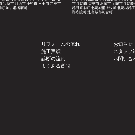
市 宝塚市 川西市 小野市 三田市 加東市
市 生駒市 香芝市 葛城市 宇陀市 生駒
町 加古郡播磨町
郡田原本町 北葛城郡上牧町 北葛城郡王
郡広陵町 北葛城郡河合町
リフォームの流れ
お知らせ
施工実績
スタッフ
診断の流れ
お問い合
よくある質問