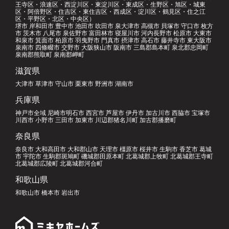
王寺区・浪速区・西淀川区・東淀川区・東成区・生野区・旭区・城東
区・阿倍野区・住吉区・東住吉区・西成区・淀川区・鶴見区・住之江
区・平野区・北区・中央区）
堺市 岸和田市 豊中市 池田市 吹田市 泉大津市 高槻市 貝塚市 守口市 枚方
市 茨木市 八尾市 泉佐野市 富田林市 寝屋川市 河内長野市 松原市 大東市
和泉市 箕面市 柏原市 羽曳野市 門真市 摂津市 高石市 藤井寺市 東大阪市
泉南市 四條畷市 交野市 大阪狭山市 阪南市 三島郡島本町 泉北郡忠岡町
泉南郡熊取町 泉南郡岬町
滋賀県
大津市 草津市 守山市 栗東市 野洲市 湖南市
兵庫県
神戸市全域 尼崎市明石市 西宮市 芦屋市 伊丹市 加古川市 西脇市 宝塚市
川西市 小野市 三田市 加東市 川辺郡猪名川町 加古郡播磨町
奈良県
奈良市 大和高田市 大和郡山市 天理市 橿原市 桜井市 生駒市 香芝市 葛城
市 宇陀市 生駒郡斑鳩町 磯城郡田原本町 北葛城郡上牧町 北葛城郡王寺町
北葛城郡広陵町 北葛城郡河合町
和歌山県
和歌山市 橋本市 岩出市