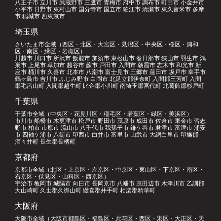
八王子市 立川市 武蔵野市 三鷹市 青梅市 府中市 調布市 町田市 小金井市
小平市 日野市 東村山市 国分寺市 国立市 狛江市 清瀬市 東久留米市 多摩
市 稲城市 西東京市
埼玉県
さいたま市全域（西区・北区・大宮区・見沼区・中央区・桜区・浦和
区・南区・緑区・岩槻区）
川越市 川口市 所沢市 飯能市 加須市 東松山市 春日部市 狭山市 羽生市 鴻
巣市 上尾市 草加市 越谷市 蕨市 戸田市 入間市 朝霞市 志木市 和光市 新
座市 桶川市 久喜市 北本市 八潮市 富士見市 三郷市 蓮田市 坂戸市 幸手市
鶴ヶ島市 吉川市 ふじみ野市 白岡市 北足立郡伊奈町 入間郡三芳町 入間
郡毛呂山町 入間郡越生町 比企郡小川町 南埼玉郡宮代町 北葛飾郡杉戸町
千葉県
千葉市全域（中央区・花見川区・稲毛区・若葉区・緑区・美浜区）
市川市 船橋市 木更津市 松戸市 野田市 茂原市 成田市 佐倉市 東金市 習志
野市 柏市 市原市 流山市 八千代市 我孫子市 鎌ケ谷市 君津市 富津市 浦安
市 四袖ケ浦市 八街市 印西市 白井市 富里市 山武市 大網白里市 印旛郡
酒々井町 長生郡長柄町
京都府
京都市全域（北区・上京区・左京区・中京区・東山区・下京区・南区・
右京区・伏見区・山科区・西京区）
宇治市 亀岡市 城陽市 向日市 長岡京市 八幡市 京田辺市 木津川市 乙訓郡
大山崎町 久世郡久御山町 綴喜郡井手町 相楽郡精華町
大阪府
大阪市全域（大阪市都島区・福島区・此花区・西区・港区・大正区・天