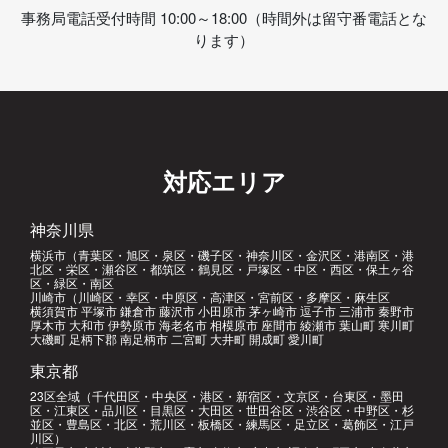
事務局電話受付時間 10:00～18:00（時間外は留守番電話とな
ります）
対応エリア
神奈川県
横浜市（青葉区・旭区・泉区・磯子区・神奈川区・金沢区・港南区・港
北区・栄区・瀬谷区・都筑区・鶴見区・戸塚区・中区・西区・保土ヶ谷
区・緑区・南区
川崎市（川崎区・幸区・中原区・高津区・宮前区・多摩区・麻生区
横須賀市 平塚市 鎌倉市 藤沢市 小田原市 茅ヶ崎市 逗子市 三浦市 秦野市
厚木市 大和市 伊勢原市 海老名市 相模原市 座間市 綾瀬市 葉山町 寒川町
大磯町 足柄下郡 南足柄市 二宮町 大井町 開成町 愛川町
東京都
23区全域（千代田区・中央区・港区・新宿区・文京区・台東区・墨田
区・江東区・品川区・目黒区・大田区・世田谷区・渋谷区・中野区・杉
並区・豊島区・北区・荒川区・板橋区・練馬区・足立区・葛飾区・江戸
川区）