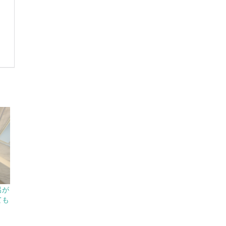
呂が
ても