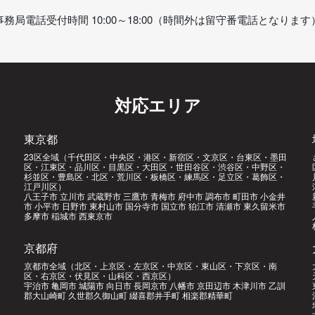
事務局電話受付時間 10:00～18:00（時間外は留守番電話となります
対応エリア
東京都
23区全域（千代田区・中央区・港区・新宿区・文京区・台東区・墨田
区・江東区・品川区・目黒区・大田区・世田谷区・渋谷区・中野区・
杉並区・豊島区・北区・荒川区・板橋区・練馬区・足立区・葛飾区・
江戸川区）
八王子市 立川市 武蔵野市 三鷹市 青梅市 府中市 調布市 町田市 小金井
市 小平市 日野市 東村山市 国分寺市 国立市 狛江市 清瀬市 東久留米市
多摩市 稲城市 西東京市
京都府
京都市全域（北区・上京区・左京区・中京区・東山区・下京区・南
区・右京区・伏見区・山科区・西京区）
宇治市 亀岡市 城陽市 向日市 長岡京市 八幡市 京田辺市 木津川市 乙訓
郡大山崎町 久世郡久御山町 綴喜郡井手町 相楽郡精華町