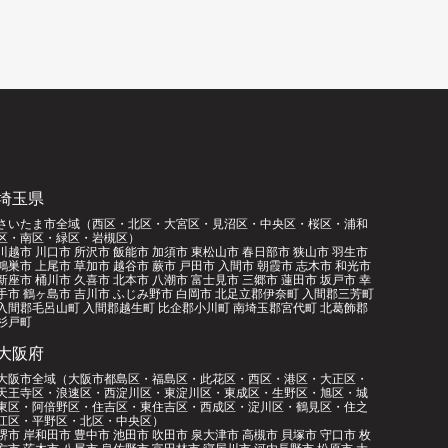
）
埼玉県
さいたま市全域（西区・北区・大宮区・見沼区・中央区・桜区・浦和
区・南区・緑区・岩槻区）
川越市 川口市 所沢市 飯能市 加須市 東松山市 春日部市 狭山市 羽生市
鴻巣市 上尾市 草加市 越谷市 蕨市 戸田市 入間市 朝霞市 志木市 和光市
新座市 桶川市 久喜市 北本市 八潮市 富士見市 三郷市 蓮田市 坂戸市 幸
手市 鶴ヶ島市 吉川市 ふじみ野市 白岡市 北足立郡伊奈町 入間郡三芳町
入間郡毛呂山町 入間郡越生町 比企郡小川町 南埼玉郡宮代町 北葛飾郡
杉戸町
大阪府
大阪市全域（大阪市都島区・福島区・此花区・西区・港区・大正区・
天王寺区・浪速区・西淀川区・東淀川区・東成区・生野区・旭区・城
東区・阿倍野区・住吉区・東住吉区・西成区・淀川区・鶴見区・住之
江区・平野区・北区・中央区）
堺市 岸和田市 豊中市 池田市 吹田市 泉大津市 高槻市 貝塚市 守口市 枚
方市 茨木市 八尾市 泉佐野市 富田林市 寝屋川市 河内長野市 松原市 大