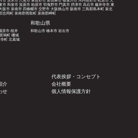
東市 和泉市 箕面市 柏原市 羽曳野市 門真市 摂津市 高石市 藤井寺市 東
大阪市 泉南市 四條畷市 交野市 大阪狭山市 阪南市 三島郡島本町 泉北
郡忠岡町 泉南郡熊取町 泉南郡岬町
和歌山県
橿原市 桜井
和歌山市 橋本市 岩出市
郡斑鳩町 磯城
寺町 北葛城
代表挨拶・コンセプト
紹介
会社概要
わせ
個人情報保護方針