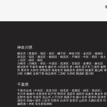
神奈川県
横浜市（青葉区・旭区・泉区・磯子区・神奈川区・金沢区・港南区・
港北区・栄区・瀬谷区・都筑区・鶴見区・戸塚区・中区・西区・保土
ヶ谷区・緑区・南区
川崎市（川崎区・幸区・中原区・高津区・宮前区・多摩区・麻生区
横須賀市 平塚市 鎌倉市 藤沢市 小田原市 茅ヶ崎市 逗子市 三浦市 秦野
市 厚木市 大和市 伊勢原市 海老名市 相模原市 座間市 綾瀬市 葉山町 寒
川町 大磯町 足柄下郡 南足柄市 二宮町 大井町 開成町 愛川町
千葉県
千葉市全域（中央区・花見川区・稲毛区・若葉区・緑区・美浜区）
市川市 船橋市 木更津市 松戸市 野田市 茂原市 成田市 佐倉市 東金市 習
志野市 柏市 市原市 流山市 八千代市 我孫子市 鎌ケ谷市 君津市 富津市
浦安市 四袖ケ浦市 八街市 印西市 白井市 富里市 山武市 大網白里市 印
旛郡酒々井町 長生郡長柄町