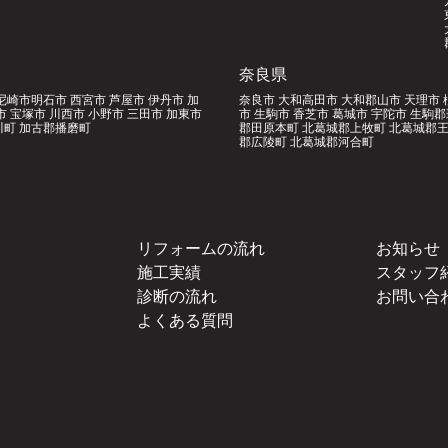
奈良県
尼崎市明石市 西宮市 芦屋市 伊丹市 加
奈良市 大和高田市 大和郡山市 天理市 
市 宝塚市 川西市 小野市 三田市 加東市
市 生駒市 香芝市 葛城市 宇陀市 生駒
町 加古郡播磨町
郡田原本町 北葛城郡上牧町 北葛城郡王
郡広陵町 北葛城郡河合町
リフォームの流れ
お知らせ
施工実績
スタッフ
診断の流れ
お問い合
よくある質問