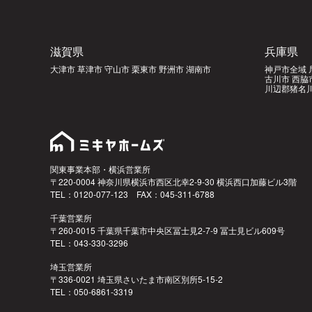
滋賀県
兵庫県
大津市 草津市 守山市 栗東市 野洲市 湖南市
神戸市全域 
古川市 西脇
川辺郡猪名川
関東事業本部・横浜営業所
〒220-0004 神奈川県横浜市西区北幸2-9-30 横浜西口加藤ビル3階
TEL：0120-077-123 FAX：045-311-6788
千葉営業所
〒260-0015 千葉県千葉市中央区冨士見2-7-9 冨士見ビル609号
TEL：043-330-3296
埼玉営業所
〒336-0021 埼玉県さいたま市南区別所5-15-2
TEL：050-6861-3319