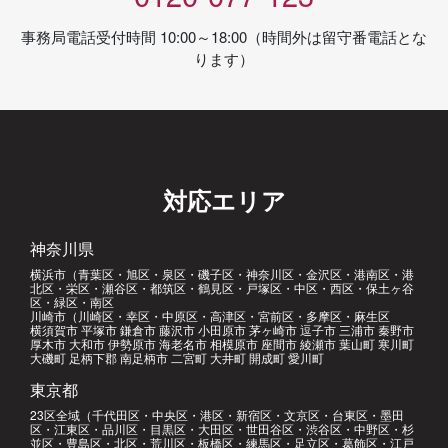
事務局電話受付時間 10:00～18:00（時間外は留守番電話とな
ります）
対応エリア
神奈川県
横浜市（青葉区・旭区・泉区・磯子区・神奈川区・金沢区・港南区・港
北区・栄区・瀬谷区・都筑区・鶴見区・戸塚区・中区・西区・保土ヶ谷
区・緑区・南区
川崎市（川崎区・幸区・中原区・高津区・宮前区・多摩区・麻生区
横須賀市 平塚市 鎌倉市 藤沢市 小田原市 茅ヶ崎市 逗子市 三浦市 秦野市
厚木市 大和市 伊勢原市 海老名市 相模原市 座間市 綾瀬市 葉山町 寒川町
大磯町 足柄下郡 南足柄市 二宮町 大井町 開成町 愛川町
東京都
23区全域（千代田区・中央区・港区・新宿区・文京区・台東区・墨田
区・江東区・品川区・目黒区・大田区・世田谷区・渋谷区・中野区・杉
並区・豊島区・北区・荒川区・板橋区・練馬区・足立区・葛飾区・江戸