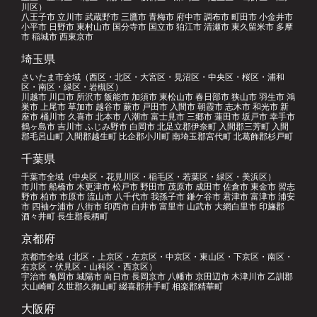
川区）
八王子市 立川市 武蔵野市 三鷹市 青梅市 府中市 調布市 町田市 小金井市
小平市 日野市 東村山市 国分寺市 国立市 狛江市 清瀬市 東久留米市 多摩
市 稲城市 西東京市
埼玉県
さいたま市全域（西区・北区・大宮区・見沼区・中央区・桜区・浦和
区・南区・緑区・岩槻区）
川越市 川口市 所沢市 飯能市 加須市 東松山市 春日部市 狭山市 羽生市 鴻
巣市 上尾市 草加市 越谷市 蕨市 戸田市 入間市 朝霞市 志木市 和光市 新
座市 桶川市 久喜市 北本市 八潮市 富士見市 三郷市 蓮田市 坂戸市 幸手市
鶴ヶ島市 吉川市 ふじみ野市 白岡市 北足立郡伊奈町 入間郡三芳町 入間
郡毛呂山町 入間郡越生町 比企郡小川町 南埼玉郡宮代町 北葛飾郡杉戸町
千葉県
千葉市全域（中央区・花見川区・稲毛区・若葉区・緑区・美浜区）
市川市 船橋市 木更津市 松戸市 野田市 茂原市 成田市 佐倉市 東金市 習志
野市 柏市 市原市 流山市 八千代市 我孫子市 鎌ケ谷市 君津市 富津市 浦安
市 四袖ケ浦市 八街市 印西市 白井市 富里市 山武市 大網白里市 印旛郡
酒々井町 長生郡長柄町
京都府
京都市全域（北区・上京区・左京区・中京区・東山区・下京区・南区・
右京区・伏見区・山科区・西京区）
宇治市 亀岡市 城陽市 向日市 長岡京市 八幡市 京田辺市 木津川市 乙訓郡
大山崎町 久世郡久御山町 綴喜郡井手町 相楽郡精華町
大阪府