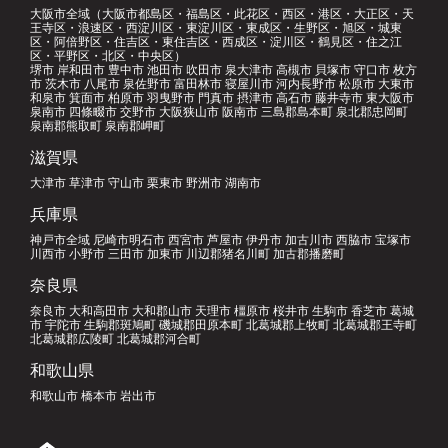
大阪市全域（大阪市都島区・福島区・此花区・西区・港区・大正区・天
王寺区・浪速区・西淀川区・東淀川区・東成区・生野区・旭区・城東
区・阿倍野区・住吉区・東住吉区・西成区・淀川区・鶴見区・住之江
区・平野区・北区・中央区）
堺市 岸和田市 豊中市 池田市 吹田市 泉大津市 高槻市 貝塚市 守口市 枚方
市 茨木市 八尾市 泉佐野市 富田林市 寝屋川市 河内長野市 松原市 大東市
和泉市 箕面市 柏原市 羽曳野市 門真市 摂津市 高石市 藤井寺市 東大阪市
泉南市 四條畷市 交野市 大阪狭山市 阪南市 三島郡島本町 泉北郡忠岡町
泉南郡熊取町 泉南郡岬町
滋賀県
大津市 草津市 守山市 栗東市 野洲市 湖南市
兵庫県
神戸市全域 尼崎市明石市 西宮市 芦屋市 伊丹市 加古川市 西脇市 宝塚市
川西市 小野市 三田市 加東市 川辺郡猪名川町 加古郡播磨町
奈良県
奈良市 大和高田市 大和郡山市 天理市 橿原市 桜井市 生駒市 香芝市 葛城
市 宇陀市 生駒郡斑鳩町 磯城郡田原本町 北葛城郡上牧町 北葛城郡王寺町
北葛城郡広陵町 北葛城郡河合町
和歌山県
和歌山市 橋本市 岩出市