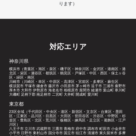
ります）
対応エリア
神奈川県
横浜市（青葉区・旭区・泉区・磯子区・神奈川区・金沢区・港南区・港
北区・栄区・瀬谷区・都筑区・鶴見区・戸塚区・中区・西区・保土ヶ谷
区・緑区・南区
川崎市（川崎区・幸区・中原区・高津区・宮前区・多摩区・麻生区
横須賀市 平塚市 鎌倉市 藤沢市 小田原市 茅ヶ崎市 逗子市 三浦市 秦野市
厚木市 大和市 伊勢原市 海老名市 相模原市 座間市 綾瀬市 葉山町 寒川町
大磯町 足柄下郡 南足柄市 二宮町 大井町 開成町 愛川町
東京都
23区全域（千代田区・中央区・港区・新宿区・文京区・台東区・墨田
区・江東区・品川区・目黒区・大田区・世田谷区・渋谷区・中野区・杉
並区・豊島区・北区・荒川区・板橋区・練馬区・足立区・葛飾区・江戸
川区）
八王子市 立川市 武蔵野市 三鷹市 青梅市 府中市 調布市 町田市 小金井市
小平市 日野市 東村山市 国分寺市 国立市 狛江市 清瀬市 東久留米市 多摩