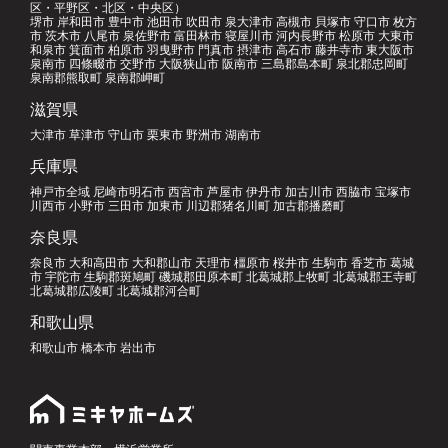
区・平野区・北区・中央区）
堺市 岸和田市 豊中市 池田市 吹田市 泉大津市 高槻市 貝塚市 守口市 枚方
市 茨木市 八尾市 泉佐野市 富田林市 寝屋川市 河内長野市 松原市 大東市
和泉市 箕面市 柏原市 羽曳野市 門真市 摂津市 高石市 藤井寺市 東大阪市
泉南市 四條畷市 交野市 大阪狭山市 阪南市 三島郡島本町 泉北郡忠岡町
泉南郡熊取町 泉南郡岬町
滋賀県
大津市 草津市 守山市 栗東市 野洲市 湖南市
兵庫県
神戸市全域 尼崎市明石市 西宮市 芦屋市 伊丹市 加古川市 西脇市 宝塚市
川西市 小野市 三田市 加東市 川辺郡猪名川町 加古郡播磨町
奈良県
奈良市 大和高田市 大和郡山市 天理市 橿原市 桜井市 生駒市 香芝市 葛城
市 宇陀市 生駒郡斑鳩町 磯城郡田原本町 北葛城郡上牧町 北葛城郡王寺町
北葛城郡広陵町 北葛城郡河合町
和歌山県
和歌山市 橋本市 岩出市